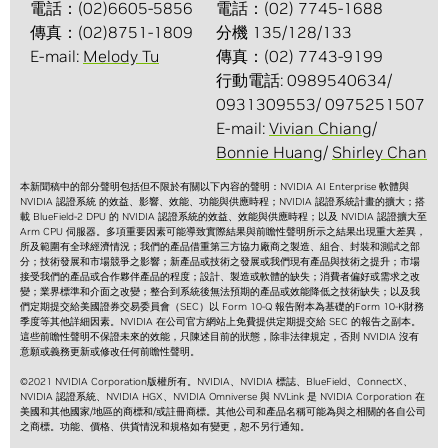
電話：(02)6605-5856
電話：(02) 7745-1688
傳真：(02)8751-1809
分機 135/128/133
E-mail:
Melody Tu
傳真：(02) 7743-9199
行動電話: 0989540634/
0931309553/ 0975251507
E-mail:
Vivian Chiang
/
Bonnie Huang
/
Shirley Chan
本新聞稿中的部分聲明包括但不限於有關以下內容的聲明：NVIDIA AI Enterprise 軟體與
NVIDIA 認證系統 的效益、影響、效能、功能與供應時程；NVIDIA 認證系統計畫的擴大；搭
載 BlueField-2 DPU 的 NVIDIA 認證系統的效益、效能與供應時程；以及 NVIDIA 認證擴大至
Arm CPU 伺服器。多項重要因素可能導致實際結果與前瞻性聲明所示之結果出現重大差異，
所及範圍有全球經濟情況；我們的產品借重第三方協力廠商之製造、組合、封裝和測試之部
分；技術發展和市場競爭之影響；新產品或技術之發展或我們現有產品與技術之提升；市場
接受我們的產品或合作夥伴產品的程度；設計、製造或軟體的缺失；消費者偏好或需求之改
變；業界標準和介面之改變；整合到系統後無法預期的產品或效能降低之技術缺失；以及我
們定期提交給美國證券交易委員會（SEC）以 Form 10-Q 報告附本為基礎的Form 10-K財務
季度等其他詳細因素。NVIDIA 在公司官方網站上免費提供定期提交給 SEC 的報告之副本。
這些前瞻性聲明不保證未來的效能，只陳述目前的狀態，除非法律規定，否則 NVIDIA 沒有
意願或義務更新或修改任何前瞻性聲明。
©2021 NVIDIA Corporation版權所有。NVIDIA、NVIDIA 標誌、BlueField、ConnectX、
NVIDIA 認證系統、NVIDIA HGX、NVIDIA Omniverse 與 NVLink 是 NVIDIA Corporation 在
美國和其他國家/地區的商標和/或註冊商標。其他公司和產品名稱可能為與之相關的各自公司
之商標。功能、價格、供貨情況和規格如有變更，恕不另行通知。