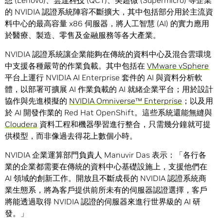
想
(Lenovo)、
雲達科技
(QCT)、美超微 (Supermicro) 等企業
的 NVIDIA 認證系統陣容不斷擴大，其中包括部分用於主流資
料中心的最高容量 x86 伺服器，將人工智慧 (AI) 的實力應用
於醫療、製造、零售及金融服務等各大產業。
NVIDIA 認證系統讓企業能夠在傳統的資料中心及混合雲環境
中支援各種嚴苛的作業負載。其中包括在
VMware vSphere
平台上運行 NVIDIA AI Enterprise 套件的 AI 與資料分析軟
體，以部署可擴展 AI 作業負載的 AI 就緒企業平台；用於設計
協作與先進模擬的
NVIDIA Omniverse™ Enterprise
；以及用
於 AI 開發作業的 Red Hat OpenShift。這些系統還能無縫與
Cloudera
資料工程和機器學習進行整合，只需幾分鐘就可提
供模型，而非像過去得花上數個小時。
NVIDIA 企業運算部門負責人 Manuvir Das 表示：「各行各
業的企業都需要在傳統的資料中心基礎設施上，支援他們在
AI 領域的創新工作。開放且不斷成長的 NVIDIA 認證系統商
業生態系，將為客戶提供前所未有的伺服器認證選擇，客戶
將能透過取得 NVIDIA 認證的伺服器來進行世界級的 AI 研
發。」