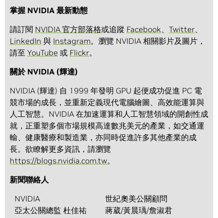
掌握 NVIDIA 最新動態
請訂閱
NVIDIA 官方部落格
或追蹤
Facebook
、
Twitter
、
LinkedIn
與
Instagram
。瀏覽 NVIDIA 相關影片及圖片，
請至
YouTube
或
Flickr
。
關於 NVIDIA (輝達)
NVIDIA (輝達) 自 1999 年發明 GPU 起便成功促進 PC 電
競市場的成長，並重新定義現代電腦繪圖、高效能運算與
人工智慧。NVIDIA 在加速運算和人工智慧領域的開創性成
就，正重塑多個市場規模高達數兆美元的產業，如交通運
輸、健康醫療和製造業，亦同時促進許多其他產業的成
長。欲瞭解更多資訊，請瀏覽
https://blogs.nvidia.com.tw
。
新聞聯絡人
NVIDIA
世紀奧美公關顧問
亞太公關總監 杜佳祐
蔣葳/黃晨瑀/詹淑君