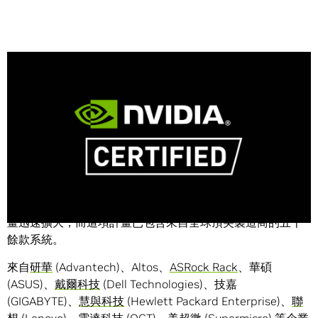
Share
NVIDIA (輝達) 今天宣布數十款全新伺服器取得執行
NVIDIA
AI Enterprise
軟體的認證，這代表著
NVIDIA 認證系統
™ 計
畫迅速擴大，而這項計畫已包含來自全球頂尖製造商的五十
餘款系統。
來自
研華
(Advantech)、Altos、
ASRock Rack
、華碩
(ASUS)、
戴爾科技
(Dell Technologies)、技嘉
(GIGABYTE)、
慧與科技
(Hewlett Packard Enterprise)、
聯