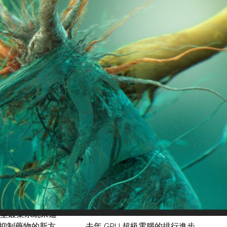
GPU 技術的使用
越來越多的主流大學和研究中心開始具備 GPU 高速運算的能
多的一次是從第 500 名直接跳到第 101 名，整整進步了
有全球前 500 最快超級電腦排行榜上的超級電腦。然而根
現在任何大學或研究機構都負擔得起高速運算能力所需的費用。
備 CPU 的大型超級電腦也是苦無門路。現在每所大學的系
性能表現提升 5 至 10 倍。
versity of Bristol)
的研究人員與泰國的團隊合作，在
。H1N1 流感在 2009 年肆虐全球，而且由於病毒不斷突
的藥物通通失效，這也是 H1N1
造成全球五十萬人喪生
的主因。
的小型叢集系統來進
抑制藥物的新方
去年 GPU 超級電腦的排行進步