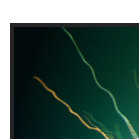
Share
能在德國漢堡舉辦的
國際高速計算大會 (ISC
好機會。對 NVIDIA 來說，今年已落幕
自從本公司五年前推出 Tesla GPU 和 
在當時開拓了新疆界，開創往後工業與科學
最新的
全球前 500 最快超級電腦排行榜 (Top50
排行榜上表現亮眼，再度彰顯我們在這個領
在最新的排行榜中，就有 52 個超級電腦的系統
Tesla GPU，數量足足是去年的四倍。當我們在
月推出採用 Fermi 架構的 Tesla GPU 時