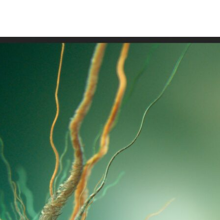
)
亮相，就是跟歐洲和亞洲高效能運算 (HPC) 產業接觸的最
的國際高速計算大會是公司至關重要的活動。
CUDA 後，兩者均已對高速效能運算市場產生重大影響。GPU 運算
的新發現。
0 list)
在今年六月的國際高速計算大會中出爐。本公司在
域的傲人成就。
搭載 NVIDIA
 2010 年 11
Tesla Fermi推出後局勢大為改變，排行榜
，當時只有 10 個搭載
上的 GPU 超級電腦數量劇增。