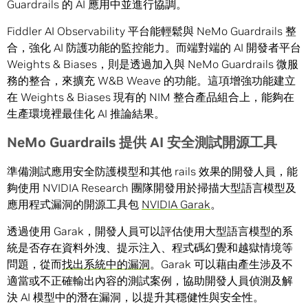
Guardrails 的 AI 應用中並進行協調。
Fiddler AI Observability 平台能輕鬆與 NeMo Guardrails 整
合，強化 AI 防護功能的監控能力。而端對端的 AI 開發者平台
Weights & Biases，則是透過加入與 NeMo Guardrails 微服
務的整合，來擴充 W&B Weave 的功能。這項增強功能建立
在 Weights & Biases 現有的 NIM 整合產品組合上，能夠在
生產環境裡最佳化 AI 推論結果。
NeMo Guardrails
提供
AI
安全測試開源工具
準備測試應用安全防護模型和其他 rails 效果的開發人員，能
夠使用 NVIDIA Research 團隊開發用於掃描大型語言模型及
應用程式漏洞的開源工具包
NVIDIA Garak
。
透過使用 Garak，開發人員可以評估使用大型語言模型的系
統是否存在資料外洩、提示注入、程式碼幻覺和越獄情境等
問題，從而
找出系統中的漏洞
。Garak 可以藉由產生涉及不
適當或不正確輸出內容的測試案例，協助開發人員偵測及解
決 AI 模型中的潛在漏洞，以提升其穩健性與安全性。