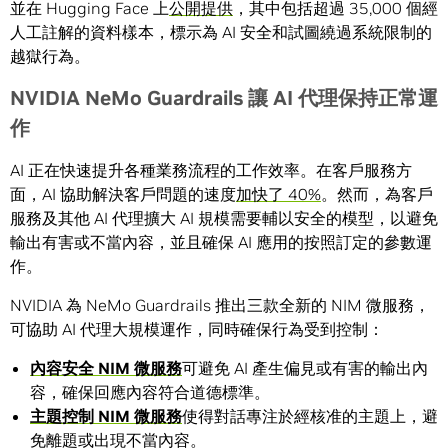
並在 Hugging Face 上
公開提供
，其中包括超過 35,000 個經
人工註解的資料樣本，標示為 AI 安全和試圖繞過系統限制的
越獄行為。
NVIDIA NeMo Guardrails
讓
AI
代理保持正常運
作
AI 正在快速提升各種業務流程的工作效率。在客戶服務方
面，AI 協助解決客戶問題的速度
加快了 40%
。然而，為客戶
服務及其他 AI 代理擴大 AI 規模需要輔以安全的模型，以避免
輸出有害或不當內容，並且確保 AI 應用的按照訂定的參數運
作。
NVIDIA 為 NeMo Guardrails 推出三款全新的 NIM 微服務，
可協助 AI 代理大規模運作，同時確保行為受到控制：
內容安全
NIM
微服務
可避免 AI 產生偏見或有害的輸出內
容，確保回應內容符合道德標準。
主題控制
NIM
微服務
使得對話專注於經核准的主題上，避
免離題或出現不當內容。