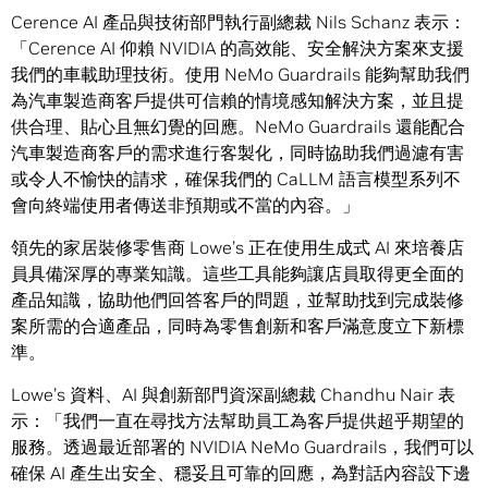
Cerence AI 產品與技術部門執行副總裁 Nils Schanz 表示：
「Cerence AI 仰賴 NVIDIA 的高效能、安全解決方案來支援
我們的車載助理技術。使用 NeMo Guardrails 能夠幫助我們
為汽車製造商客戶提供可信賴的情境感知解決方案，並且提
供合理、貼心且無幻覺的回應。NeMo Guardrails 還能配合
汽車製造商客戶的需求進行客製化，同時協助我們過濾有害
或令人不愉快的請求，確保我們的 CaLLM 語言模型系列不
會向終端使用者傳送非預期或不當的內容。」
領先的家居裝修零售商 Lowe’s 正在使用生成式 AI 來培養店
員具備深厚的專業知識。這些工具能夠讓店員取得更全面的
產品知識，協助他們回答客戶的問題，並幫助找到完成裝修
案所需的合適產品，同時為零售創新和客戶滿意度立下新標
準。
Lowe’s 資料、AI 與創新部門資深副總裁 Chandhu Nair 表
示：「我們一直在尋找方法幫助員工為客戶提供超乎期望的
服務。透過最近部署的 NVIDIA NeMo Guardrails，我們可以
確保 AI 產生出安全、穩妥且可靠的回應，為對話內容設下邊