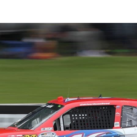
奔之際，一切都脫了序，連一片黏在水箱罩上的糖果紙，都會
小細節，只是行進間的高速讓他們無法明顯得知，所以車隊才會請
他們一一指清問題。
速認出你關心的那輛車，就會對這到底是黑白方格旗，還是災
 Bryan Goodman 上週出席
GPU 科技大會
，介紹他的團隊如