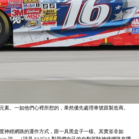
度學習技術，用在找出特定賽車的影像上。
以人工方式訓練深度學習神經網路。完成訓練後，在正確辨識車
是影像模糊不清時。
進行訓練和測試，不過現在神經網路的表現比人類還好，就
man 說。
ASCAR 的賽車經常會重新上漆，Goodman 說隨著贊助
重新烤漆。不過有兩件事始終不變：車號跟製造商。
優先處理的項目，才會有這麼好的表現。團隊在神經網路上使用活
元素。一如他們心裡所想的，果然優先處理車號跟製造商。
度神經網路的運作方式，跟一具黑盒子一樣。其實並非如
 說。（請見 NVIDIA 對
我們自己的自動駕駛神經網路有哪