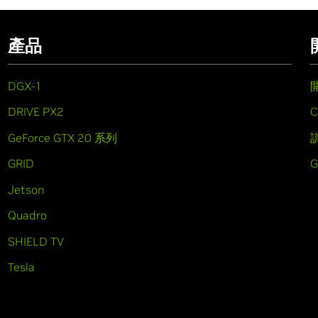
產品
DGX-1
DRIVE PX2
C
GeForce GTX 20 系列
GRID
Jetson
Quadro
SHIELD TV
Tesla