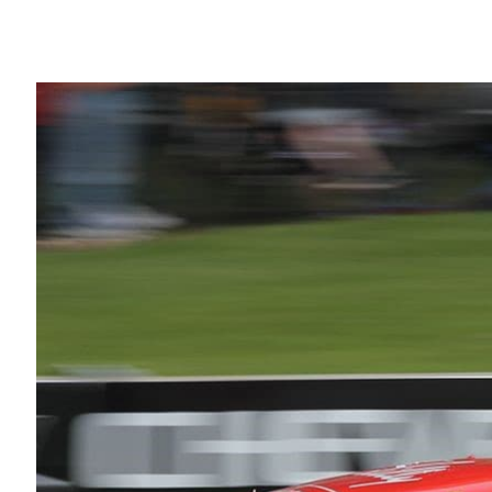
Share
你的賽車以近200英里的時速在賽道上狂
對車手和車輛造成莫大危害。
每支 NASCAR 車隊都想掌握車輛的大
攝影師在每場比賽裡拍攝數千張照片，協助
賽道上同時有40輛車，在幾千張照片裡快
難性大火莫衷一是。
神經網路在
NASCAR
幫忙救火
Argo AI／Ford Motor Company 的工程師