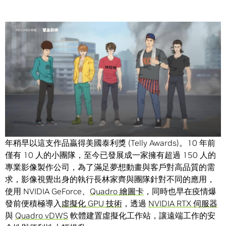
Share
台灣首屈一指的動畫與視覺特效公司
夢想動畫
，在 2019 年
以一支星宇航空的機上安全影片引起國際熱烈討論，更在今
年稍早以這支作品贏得美國泰利獎 (Telly Awards)。10 年前
僅有 10 人的小團隊，至今已發展成一家擁有超過 150 人的
專業影像製作公司，為了滿足夢想動畫與客戶對高品質的需
求，影像視覺出身的執行長林家齊與團隊針對不同的應用，
使用 NVIDIA GeForce、
Quadro 繪圖卡
，同時也早在疫情爆
發前便積極導入
虛擬化 GPU 技術
，透過
NVIDIA RTX 伺服器
與
Quadro vDWS
軟體建置虛擬化工作站，讓遠端工作的安