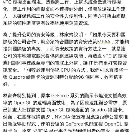
vPC 虛擬桌面環境。透過將工作、上網系統全數進行虛擬
化，使工作用的虛擬桌面不連接到外網，僅開放遠端工作連
入，以確保遠端工作的安全性與便利性，同時亦可藉由虛擬
系統的彈性調度更有效率地使用運算資源。
為了提升公司的資安等級，林家齊說明：「如果今天要和國
際級的公司合作，就必須符合國際的資安政策
MPAA
，才能夠
接到國際級的專案。」而資安政策的實行方法之一，就是讓
公司的本地端電腦只提供內網連線功能，再透過 vPC 的虛擬
應用讓同事連線至專門的電腦上外網，讓 IT 部門更好管控資
訊安全。「相較於運用傳統 CPU 的方式，我們可以直接將一
張 Quadro 繪圖卡的資源同時分配給96 個同事，效率還更
好。」
林家齊特別提到，原本 GeForce 系列的顯示卡無法支援高效
率的 OpenGL 的遠端桌面技術，為了因應遠距辦公需求，原
已計畫大批採購支援 OpenGL 虛擬桌面的 Quadro 繪圖卡。
然而，在團隊採購前夕，NVIDIA 便宣布因應遠距辦公需求推
出新版驅動程式，使消費級的 GeForce 也能支援 OpenGL 虛
擬桌面。原來 NVIDIA 早已事先預想到使用者的需求，超前部