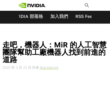
搜尋關鍵字:
Skip
Toggle
to
Search
content
夥伴
NVIDIA 部落格
加入我們
RSS Feeds
訂
走吧，機器人：MiR 的人工智慧
團隊幫助工廠機器人找到前進的
道路
2020 年 3 月 25 日
作者
Rick Merritt