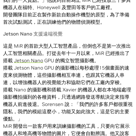
我們的一大賣點。」他說到目前為止 MiR 已經投放三千多具
機器人在福特、Honeywell 及豐田等客戶的工廠裡。
開發團隊目前正在製作新款自動操作機型的原型，為了準備
首次試點測試，正在訓練他們的物體偵測模型。
Jetson Nano 支援遠端視覺
這是 MiR 的首款大型人工智慧產品，但倒也不是第一次推出
人工智慧相關產品。打從去年十一月以來，MiR 已經推出了
搭載
Jetson Nano
GPU 的獨立智慧攝影機。
搭載 Jetson Nano GPU 的攝影機以每秒處理15個畫面的速
度來偵測物體，這些攝影機相互串連，也跟其它機器人串
連，以增強機器人的視覺能力和協助它們在工廠內穿梭。
搭載 Nano 的攝影機和搭載 Xavier 的機器人都在本地端處理
攝影機拍攝到的各種資料，只透過網路發送導航決定來指導
機器人前進後退。Sorensen 說：「我們的許多客戶都很重視
隱私，我們的模組這麼小，功能又如此強大，這是它的主要
優點。」
MiR 開發出一款客戶用來訓練攝影機的工具，只要向它展示
機器人和堆高機等物體的圖片，它便會自動辨識。他又說客