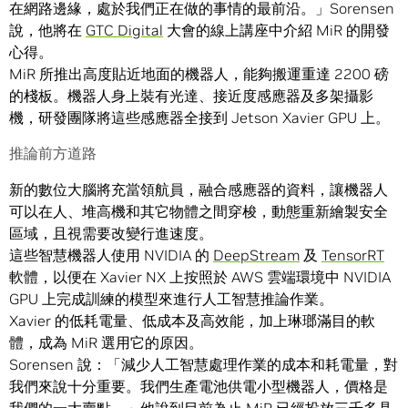
在網路邊緣，處於我們正在做的事情的最前沿。」Sorensen
說，他將在
GTC Digital
大會的線上講座中介紹 MiR 的開發
心得。
MiR 所推出高度貼近地面的機器人，能夠搬運重達 2200 磅
的棧板。機器人身上裝有光達、接近度感應器及多架攝影
機，研發團隊將這些感應器全接到 Jetson Xavier GPU 上。
推論前方道路
新的數位大腦將充當領航員，融合感應器的資料，讓機器人
可以在人、堆高機和其它物體之間穿梭，動態重新繪製安全
區域，且視需要改變行進速度。
這些智慧機器人使用 NVIDIA 的
DeepStream
及
TensorRT
軟體，以便在 Xavier NX 上按照於 AWS 雲端環境中 NVIDIA
GPU 上完成訓練的模型來進行人工智慧推論作業。
Xavier 的低耗電量、低成本及高效能，加上琳瑯滿目的軟
體，成為 MiR 選用它的原因。
Sorensen 說：「減少人工智慧處理作業的成本和耗電量，對
我們來說十分重要。我們生產電池供電小型機器人，價格是