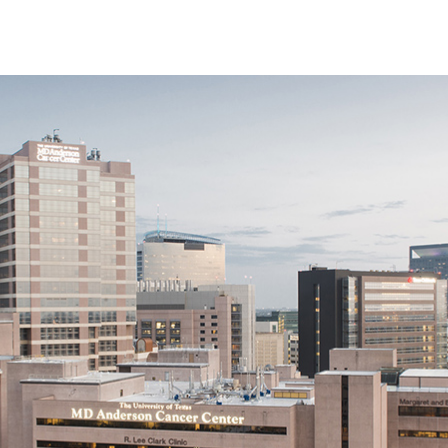
與資料科學研究不能只是放在研究機構的偏僻角落裡 – 它
安德森癌症中心便正在進行這件事，他們全新著重的點是資
工智慧加速腫瘤學項目，以求給予患者更優質的照護。
 Caroline Chung 博士說：「我們把焦點放在上下文環境中的
料供應鏈，以解決目前在使人工智慧模型轉化為臨床影響方
模型，我們需要一個協調的策略，涵蓋從資料生成到在臨床
料來產生寶貴見解的方式，以及達到資料的可查找性、可取