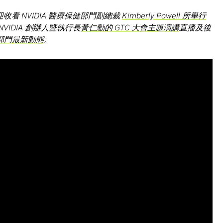
歡迎收看 NVIDIA 醫療保健部門副總裁
Kimberly Powell
所舉行
NVIDIA 創辦人暨執行長
黃仁勳的
GTC
大會主題演講
直播及後
部門最新動態
。