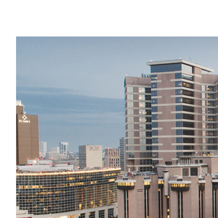
Share
為了從資料中找出真正寶貴的見解，人工智慧
必須成為組織核心策略的一環。
在癌症醫院類別裡
全美排名第一
的德州大學
料治理，還有數十名研究人員正在進行的人
日前被任命為
安德森癌症中心首位資料長
的
資料，確保我們具備一個有完善協調的元資
面的挑戰。為了建立一個更完美健全的預測
應用機器學習見解的每一個步驟。」
這項資料治理策略將影響蒐集和使用醫院資