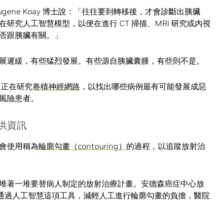
gene Koay 博士說：「往往要到轉移後，才會診斷出胰臟
研究人工智慧模型，以便在進行 CT 掃描、MRI 研究或內視
否跟胰臟有關。」
展遲緩，有些猛烈發展。有些源自胰臟囊腫，有些則不是。
，正在研究
卷積神經網路
，以找出哪些病例最有可能發展成惡
風險患者。
供資訊
會使用稱為
輪廓勾畫（contouring）
的過程，以追蹤放射治
堆著一堆要替病人制定的放射治療計畫。安德森癌症中心放
 博士希望通過人工智慧這項工具，減輕人工進行輪廓勾畫的負擔，醫院