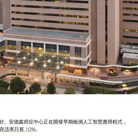
一次重大的文化變革。我們取得愈多帶有上下文資訊的資料，就能提出
學習所得到的見解，幫助我們的臨床醫生改善與患者之間的
照護目標讓患者擁有最佳的治療照護結果。」
全儲存並追蹤其使用情況的管道，安德森癌症中心著眼於提
析放射學資料、提供癌症治療和預測敗血症等併發症。
DIA DGX 系統
等有著 GPU 支援的新技術來加快執行速度。安
人員能夠獲得數以千計個額外的 GPU 核心，以支援整個機
愈好。安德森癌症中心正在開發早期檢測人工智慧應用程式，
存活率只有 10%
。