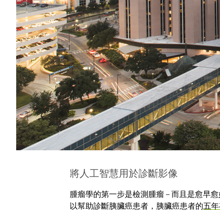
得性、可互通性及可重複使用性。
Caroline Chung 博士說：「這是
愈複雜的問題，使得我們更有可能利用機器
互動，藉由資料帶出治療方面的決定，配合
建立一個收集研究人員所需的優質資料、安
供更好的支援給各項專案，幫助臨床醫生分
其中許多案子已經正在進行，並且使用
NVI
德森癌症中心即將上線的新投資案，將讓研究
構的人工智慧專案。
將人工智慧用於診斷影像
腫瘤學的第一步是檢測腫瘤 – 而且是愈早
以幫助診斷胰臟癌患者，胰臟癌患者的
五年