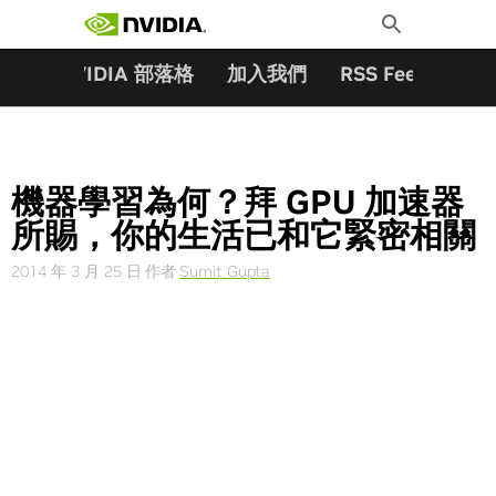
搜尋關鍵字:
Skip
Toggle
to
Search
content
夥伴
NVIDIA 部落格
加入我們
RSS Feeds
訂
機器學習為何？拜 GPU 加速器
所賜，你的生活已和它緊密相關
2014 年 3 月 25 日
作者
Sumit Gupta