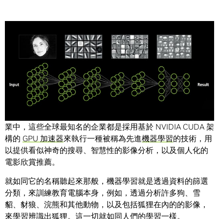
Share
Adobe、百度、Netflix、Yandex，在社群媒體及
雲端運算
產
業中，這些全球最知名的企業都是採用基於 NVIDIA CUDA 架
構的
GPU 加速器
來執行一種被稱為先進
機器學習
的技術，用
以提供看似神奇的搜尋、智慧性的影像分析，以及個人化的
電影欣賞推薦。
就如同它的名稱聽起來那般，機器學習就是透過資料的篩選
分類，來訓練教育電腦本身，例如，透過分析許多狗、雪
貂、豺狼、浣熊和其他動物，以及包括狐狸在內的的影像，
來學習辨識出狐狸。這一切就如同人們的學習一樣。