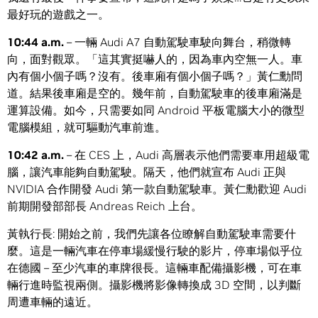
最好玩的遊戲之一。
10:44 a.m.
– 一輛 Audi A7 自動駕駛車駛向舞台，稍微轉
向，面對觀眾。「這其實挺嚇人的，因為車內空無一人。車
內有個小個子嗎？沒有。後車廂有個小個子嗎？」黃仁勳問
道。結果後車廂是空的。幾年前，自動駕駛車的後車廂滿是
運算設備。如今，只需要如同 Android 平板電腦大小的微型
電腦模組，就可驅動汽車前進。
10:42 a.m.
– 在 CES 上，Audi 高層表示他們需要車用超級電
腦，讓汽車能夠自動駕駛。隔天，他們就宣布 Audi 正與
NVIDIA 合作開發 Audi 第一款自動駕駛車。黃仁勳歡迎 Audi
前期開發部部長 Andreas Reich 上台。
黃執行長: 開始之前，我們先讓各位瞭解自動駕駛車需要什
麼。這是一輛汽車在停車場緩慢行駛的影片，停車場似乎位
在德國 – 至少汽車的車牌很長。這輛車配備攝影機，可在車
輛行進時監視兩側。攝影機將影像轉換成 3D 空間，以判斷
周遭車輛的遠近。