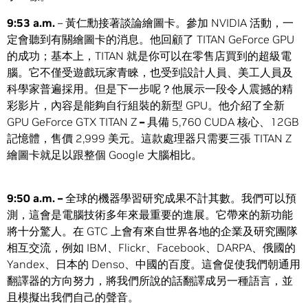
9:53 a.m.
– 黃仁勳接著談論繪圖卡。參加 NVIDIA 活動，一
定會聽到有關繪圖卡的消息。他回顧了 TITAN GeForce GPU
的成功；基本上，TITAN 就是你可以在零售店買到的超級電
腦。它不僅受遊戲玩家青睞，也受到設計人員、美工人員及
科學家普遍採用。但是下一步呢？他展示一段令人震撼的精
彩影片，內容是能夠自行組裝的新型 GPU。他介紹了全新
GPU GeForce GTX TITAN Z
–
具備 5,760 CUDA 核心、12GB
記憶體，售價 2,999 美元。這款處理器只需要三張 TITAN Z
繪圖卡就足以跟整個 Google 大腦相比。
9:50 a.m. –
全球的機器學習研究成果不計其數。我們可以預
測，這會是電腦技術多年來最重要的進展。它帶來的新功能
將十分驚人。在 GTC 上會有來自世界各地的企業及研究團隊
相互交流，例如 IBM、Flickr、Facebook、DARPA、俄國的
Yandex、日本的 Denso、中國的百度。這會促使我們朝通用
翻譯器的方向努力，將我們所說的話翻譯成另一種語言，並
且模擬出我們自己的聲音。