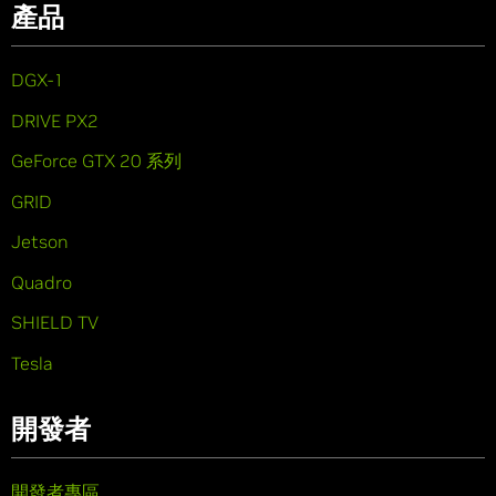
產品
DGX-1
DRIVE PX2
GeForce GTX 20 系列
GRID
Jetson
Quadro
SHIELD TV
Tesla
開發者
開發者專區