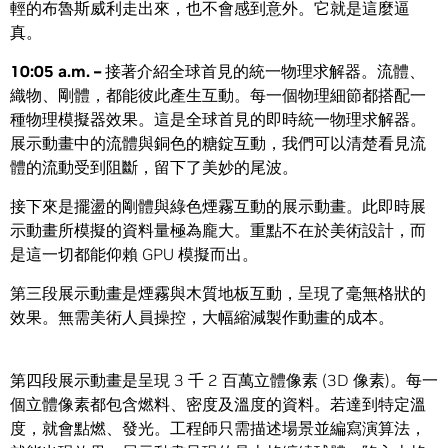
輕的布魯斯威利走出來，也不會感到意外。它就是這麼逼
真。
10:05 a.m. –
接著介紹全球首見的統一物理求解器。流體、
織物、剛體，都能彼此產生互動。每一個物理細節都搭配一
種物理模擬器效果。這是全球首見的即時統一物理求解器。
展示動畫中的流體與銅色的糖錠互動，我們可以清楚看見流
體的流動受到阻斷，留下了美妙的尾波。
接下來是擺盪的剛體與綠色煙霧互動的展示動畫。此即時展
示動畫所模擬的資料量極為龐大。重點不在於美術設計，而
是這一切都能仰賴 GPU 模擬而出。
第三段展示動畫是煙霧與木質地板互動，呈現了毫無格狀的
效果。無需美術人員操控，大幅縮減製作動畫的成本。
第四段展示動畫是呈現 3 千 2 百萬立體像素 (3D 像素)。每一
個立體像素都包含燃料、密度及溫度的資料。若達到特定溫
度，就會點燃、發光。工程師只需描述場景並編寫演算法，