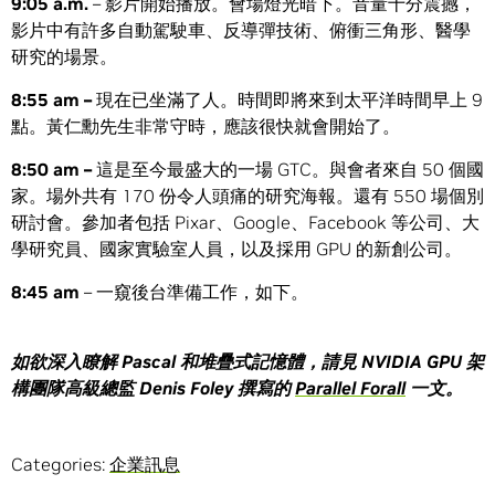
9:05 a.m.
– 影片開始播放。會場燈光暗下。音量十分震撼，
影片中有許多自動駕駛車、反導彈技術、俯衝三角形、醫學
研究的場景。
8:55 am –
現在已坐滿了人。時間即將來到太平洋時間早上 9
點。黃仁勳先生非常守時，應該很快就會開始了。
8:50 am –
這是至今最盛大的一場 GTC。與會者來自 50 個國
家。場外共有 170 份令人頭痛的研究海報。還有 550 場個別
研討會。參加者包括 Pixar、Google、Facebook 等公司、大
學研究員、國家實驗室人員，以及採用 GPU 的新創公司。
8:45 am
– 一窺後台準備工作，如下。
如欲深入瞭解
Pascal
和堆疊式記憶體
，
請見
NVIDIA GPU
架
構團隊高級總監
Denis Foley
撰寫的
Parallel Forall
一文。
Categories:
企業訊息