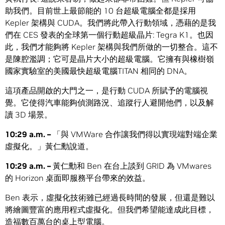
助我們。目前世上最節能的 10 台超級電腦全都是採用
Kepler 架構與 CUDA。我們將此帶入行動領域，憑藉的是我
們在 CES 發表的全球第一個行動超級晶片: Tegra K1。也因
此，我們才能夠將 Kepler 架構與我們所做的一切整合。這不
是陳腔濫調；它可是晶片大小的超級電腦。它擁有與橡樹嶺
國家實驗室的美國最快超級電腦TITAN 相同的 DNA。
這項產品開啟的大門之一，是行動 CUDA 所賦予的電腦視
覺。它使得汽車能夠偵測路況、追蹤行人避開他們，以及解
讀 3D 場景。
10:29 a.m. –
「與 VMWare 合作讓我們得以實現端對端企業
虛擬化。」黃仁勳說道。
10:29 a.m. –
黃仁勳和 Ben 在台上談到 GRID 為 VMwares
的 Horizon 桌面即服務平台帶來的效益。
Ben 表示，虛擬化技術雖已經過長時間的發展，但還是難以
將繪圖豐富的應用程式虛擬化。但我們希望能達成此目標，
造福數百萬台的桌上型電腦。