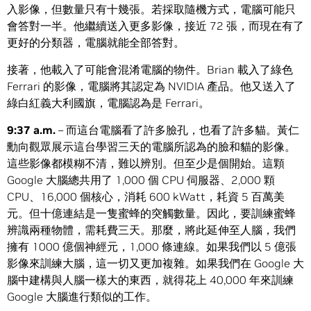
入影像，但數量只有十幾張。若採取隨機方式，電腦可能只
會答對一半。他繼續送入更多影像，接近 72 張，而現在有了
更好的分類器，電腦就能全部答對。
接著，他載入了可能會混淆電腦的物件。Brian 載入了綠色
Ferrari 的影像，電腦將其認定為 NVIDIA 產品。他又送入了
綠白紅義大利國旗，電腦認為是 Ferrari。
9:37 a.m.
– 而這台電腦看了許多臉孔，也看了許多貓。黃仁
勳向觀眾展示這台學習三天的電腦所認為的臉和貓的影像。
這些影像都模糊不清，難以辨別。但至少是個開始。這顆
Google 大腦總共用了 1,000 個 CPU 伺服器、2,000 顆
CPU、16,000 個核心，消耗 600 kWatt，耗資 5 百萬美
元。但十億連結是一隻蜜蜂的突觸數量。因此，要訓練蜜蜂
辨識兩種物體，需耗費三天。那麼，將此延伸至人腦，我們
擁有 1000 億個神經元，1,000 條連線。如果我們以 5 億張
影像來訓練大腦，這一切又更加複雜。如果我們在 Google 大
腦中建構與人腦一樣大的東西，就得花上 40,000 年來訓練
Google 大腦進行類似的工作。