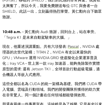
(Portal)」移植到 SHIELD，我們對此感到非常興奮。我實在
太興奮了，所以今天，我要免費贈送每位 GTC 與會者一台
SHIELD。此話一出，立刻贏得熱烈掌聲。黃仁勳向台下聽眾
致謝。
10:48 a.m.
– 黃仁勳向 Audi 致謝，回到台上，站在車旁。
「Tegra K1 是未來自動駕駛車的大腦。」
現在，他重述演講重點。共有六項發表:
Pascal
，NVIDIA 處
理器的次世代架構；TITAN Z，NVIDA 有史以來最快的
GPU；VMware 運用 NVIDIA GRID 使虛擬化企業運算普及
化；Iray VCA – 世上第一款 iray 加速器，能夠免除製作實體
原型的需求: 還有 Jetson TK1，全球首款行動超級電腦，適
合機器人等嵌入式應用。
這些全都以名為 CUDA 的統一架構為基礎。我們將 CUDA 帶
入電腦、雲端及行動領域。我們的開發團隊所獲得的助力實
在非常驚人。同一個計畫在任何領域都能發揮效用。
我還有最後一件事要宣布，這純粹是為了娛樂…它是有史以來