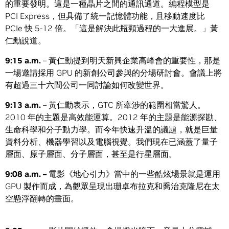
的重要發明。這是一種晶片之間的通訊通道。編程模型是
PCI Express，但具備了統一記憶體功能，且移動速度比
PCIe 快 5-12 倍。「這是解決此瓶頸過程的一大進展。」黃
仁勳說道。
9:15 a.m.
– 黃仁勳提到明天新興企業高峰會的重要性，那是
一場邀請採用 GPU 的新創公司參與的分場研討會。會議上將
有超過三十六間公司一同討論如何改變世界。
9:13 a.m.
– 黃仁勳表示，GTC 所牽涉的範圍相當驚人。
2010 年的主題是高效能運算。2012 年的主題是能源探勘、
生命科學和分子動力學。而今年快速升溫的議題，就是巨量
資料分析、機器學習以及電腦視覺。我們現在已涵蓋了量子
層面、原子層面、分子層面，甚至是行星層面。
9:08 a.m. –
電影《地心引力》當中的一些酷炫場景就是運用
GPU 製作而成，為觀眾呈現出珊卓布拉克和喬治克隆尼在太
空懸浮翻轉的畫面。