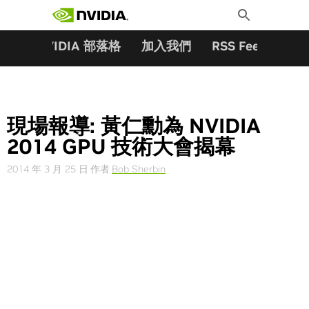
搜尋關鍵字:
Skip
Toggle
to
Search
content
夥伴
NVIDIA 部落格
加入我們
RSS Feeds
訂
現場報導: 黃仁勳為 NVIDIA
2014 GPU 技術大會揭幕
2014 年 3 月 25 日
作者
Bob Sherbin