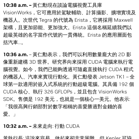
10:38 a.m. –
黃仁勳現在談論電腦視覺工具庫
VisionWorks，它可應用於駕駛輔助、計算攝影、擴增實境及
機器人。次世代 Tegra 的代號為 Erista，它將採用 Maxwell
架構，且更加節能、更加強大。Erista 這個名稱延續我們以
超級英雄的名字當作代號的一貫傳統。Erista 的應用層面包
括汽車…。
10:36 a.m.
– 黃仁勳表示，我們可以利用數量龐大的 2D 影
像重新建構 3D 世界。研究界向來採用 CUDA 電腦來執行電
腦視覺。如今，我們已能夠透過可隨處直接執行 CUDA 程式
的機器人、汽車來實現行動化。黃仁勳發表 Jetson TK1 – 全
球第一款適用於嵌入式系統的行動超級電腦。其具備 192 個
CUDA 核心、執行 326 GFLOPs，並且包含 VisionWorks
SDK。售價是 192 美元，也就是一個核心一美元。他表示:
「我很高興行銷部對於數字相稱的喜愛勝過對金錢的喜
愛。」
10:32 a.m. –
未來走向: 行動 CUDA
黃執行長: 這說來容易，做起來卻非常困難。但 Kepler 可協