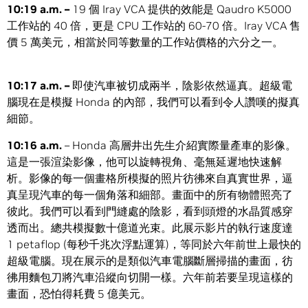
10:19 a.m. –
19 個 Iray VCA 提供的效能是 Qaudro K5000
工作站的 40 倍，更是 CPU 工作站的 60-70 倍。Iray VCA 售
價 5 萬美元，相當於同等數量的工作站價格的六分之一。
10:17 a.m. –
即使汽車被切成兩半，陰影依然逼真。超級電
腦現在是模擬 Honda 的內部，我們可以看到令人讚嘆的擬真
細節。
10:16 a.m.
– Honda 高層井出先生介紹實際量產車的影像。
這是一張渲染影像，他可以旋轉視角、毫無延遲地快速解
析。影像的每一個畫格所模擬的照片彷彿來自真實世界，逼
真呈現汽車的每一個角落和細部。畫面中的所有物體照亮了
彼此。我們可以看到門縫處的陰影，看到頭燈的水晶質感穿
透而出。總共模擬數十億道光束。此展示影片的執行速度達
1 petaflop (每秒千兆次浮點運算)，等同於六年前世上最快的
超級電腦。現在展示的是類似汽車電腦斷層掃描的畫面，彷
彿用麵包刀將汽車沿縱向切開一樣。六年前若要呈現這樣的
畫面，恐怕得耗費 5 億美元。