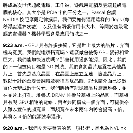
將成為次世代超級電腦、工作站、遊戲用電腦及雲端超級電
腦的核心。其大小是 PCIe 卡的三分之一。Pascal 會讓
NVIDIA 按照摩爾定律擴展。我們要如何運用這樣的 flops (每
秒浮點運算次數)，以及僅有兩張信用卡大小、等同於超級電
腦的處理器？機器學習會是應用領域之一。
9:23 a.m.
– GPU 具有許多接腳，它是世上最大的晶片，介面
極為寬廣。我們能繼續拓寬嗎？這麼做會使得 GPU 變得相當
巨大。我們能加快速度嗎？那會耗用過多能源。因此，我們
的下一個技術目標是 3D 封裝。我們會將晶片建置在其他晶
片上。首先是基底晶圓，在晶圓上建立互連 – 這些晶片上，
數以千計的凸塊會翻轉並碰撞基底晶圓。記憶體介面已從數
百位元變成數千位元。我們將所有記憶體晶片層層堆疊，並
在晶片上打孔。堆疊式 DRAM 堆疊於基板上的晶圓，而基板
具有與 GPU 相連的電線，兩者共同構成一個介面，可提供令
人難以置信的頻寬量，而頻寬在未來兩年內將會提高 5 倍。
其將以 4 倍的能源效率運作。
9:20 a.m.
– 我們今天要發表的第一項技術，是名為 NVLink