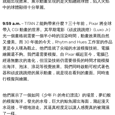
就能出現效果。展示動畫呈現的是火焰纏繞球體，陷入火焰
中的球體顯得十分華麗。
9:59 a.m.
– TITAN Z 能夠帶來什麼？三十年前，Pixar 將全球
帶入 CGI 動畫的世界。其早期電影《頑皮跳跳燈》(Luxo Jr.)
光一個畫格就需要一個半小時的渲染時間，動畫效果既自然
又優美。而 30 年後的今天，Rhytm and Hues 工作室的作品
更是令人嘆為觀止。他們造就了尖端的水波模擬技術。電腦
繪圖還不夠。我們還需要模擬。自 Pixar 崛起至今，電腦已
經過無數次的進化，但渲染技術仍需要很長的時間才能模擬
出海洋、泡沫、浪花等視覺效果。我們同時啟動可程式著色
器和頑皮跳跳燈的展示動畫，就是現在看到的畫面。同時進
行模擬與繪圖。
他們展示了一個如同《少年 Pi 的奇幻漂流》的場景，夢幻般
的模擬海洋，發光的水母，巨大的鯨魚躍出海面，濺起漫天
水花後，平穩地游走。其逼真程度足以讓人感覺真的被濺濕
了一樣。