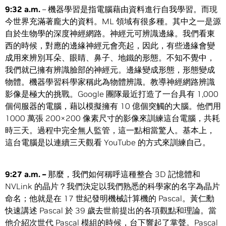
9:32 a.m.
– 機器學習是指電腦藉由資料進行自我學習。而現
今世界充滿著龐大的資料。ML 領域有很多種。其中之一是源
自於生物學的深度神經網路。神經元可辨識邊緣。我們看東
西的時候，對應的邊緣神經元會亮起，因此，有些邊緣會變
成用來辨別耳朵、眼睛、鼻子、地鐵的形態。不知不覺中，
我們就已擁有辨識臉部的神經元。邊緣變成形態，形態變成
物體。機器學習科學家稱此為物體辨識。教導神經網路辨識
影像是極大的挑戰。Google 團隊最近打造了一台具有 1,000
個伺服器的電腦，藉以模擬擁有 10 億個突觸的大腦。他們用
1000 萬張 200×200 像素尺寸的影像來訓練這台電腦，共耗
時三天。過程中完全無人監管，這一點相當驚人。基本上，
這台電腦是以連續三天觀看 YouTube 的方式來訓練自己。
9:27 a.m. –
那麼，我們如何稱呼這種整合 3D 記憶體和
NVLink 的晶片？我們決定以我們熟悉的科學家的名字為晶片
命名；他就是在 17 世紀發明機械計算機的 Pascal。黃仁勳
快速講述 Pascal 於 39 歲去世前提出的各項觀點和理論。當
他介紹次世代 Pascal 模組的時候，台下響起了掌聲。Pascal