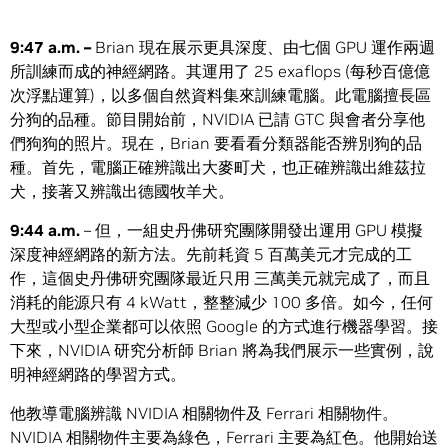
9:47 a.m. –
Brian 現在展示更具深度、由七個 GPU 運作兩週
所訓練而成的神經網路。其運用了 25 exaflops (每秒百億億
次浮點運算)，以多個自然資料集來訓練電腦。此電腦擅長區
分狗的品種。節目開始前，NVIDIA 已請 GTC 與會者分享他
們狗狗的照片。現在，Brian 要看看分類器能否辨別狗的品
種。首先，電腦正確辨識出大麥町犬，也正確辨識出維茲拉
犬，接著又辨識出德國牧羊犬。
9:44 a.m.
– 但，一組史丹佛研究團隊開發出運用 GPU 模擬
深度神經網路的新方法。先前耗資 5 百萬美元才完成的工
作，這個史丹佛研究團隊最近只用 三萬美元就完成了，而且
消耗的能源只有 4 kWatt，整整減少 100 多倍。如今，任何
大型或小型企業都可以依照 Google 的方式進行機器學習。接
下來，NVIDIA 研究分析師 Brian 將為我們展示一些實例，說
明神經網路的學習方式。
他教導電腦辨識 NVIDIA 相關物件及 Ferrari 相關物件。
NVIDIA 相關物件主要為綠色，Ferrari 主要為紅色。他開始送