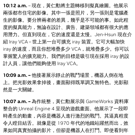
10:12 a.m.
– 現在，黃仁勳將主題轉移到擬真繪圖。他展示
兩張都市住宅的影像。其中一張是照片，另一張則是電腦產
生的影像。要分辨兩者的差異，幾乎是不可能的事。如此程
度的擬真能力，無論在設計、廣告、建築領域都有很大的應
用潛力。但直到現在，它的速度還是太慢。Jen-Hsun 現在介
紹 Iray VCA – 世上第一台可擴充 iray 裝置。它可大幅加快
iray 的速度，而且你想堆疊多少 VCA，就堆疊多少。你可以
掌握驚人的擴充能力。我們的目標是吸引現在採用 iray 的設
計人員，讓他們能夠使用 Iray VCA。
10:09 a.m. –
他接著展示靜止的戰鬥場景，機器人倒在地
上。把光影效果拿掉後，畫面顯得既單調又無特色。光影顯
然是一大關鍵。
10:07 a.m. –
為作統整，黃仁勳展示與 GameWorks 資料庫
整合的 Unreal Engine 4 呈現的遊戲畫面。他展示了一段即
時產生的動畫，內容是機器人進行激烈的戰鬥。其逼真程度
令人瞠目結舌。就像是從 1970 年代的地鐵站躍然而出，效
果如同真實拍攝的影片，但卻是機器人在打鬥。即使看到年