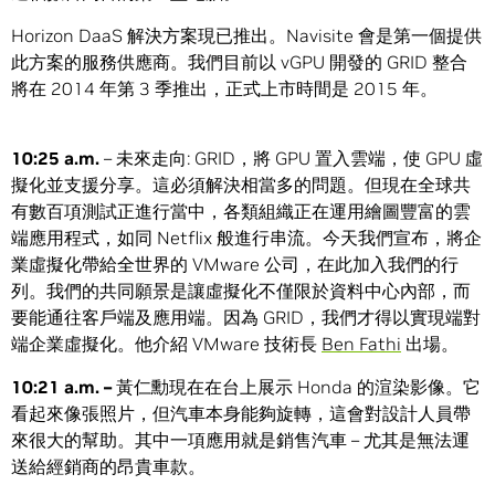
Horizon DaaS 解決方案現已推出。Navisite 會是第一個提供
此方案的服務供應商。我們目前以 vGPU 開發的 GRID 整合
將在 2014 年第 3 季推出，正式上市時間是 2015 年。
10:25 a.m.
– 未來走向: GRID，將 GPU 置入雲端，使 GPU 虛
擬化並支援分享。這必須解決相當多的問題。但現在全球共
有數百項測試正進行當中，各類組織正在運用繪圖豐富的雲
端應用程式，如同 Netflix 般進行串流。今天我們宣布，將企
業虛擬化帶給全世界的 VMware 公司，在此加入我們的行
列。我們的共同願景是讓虛擬化不僅限於資料中心內部，而
要能通往客戶端及應用端。因為 GRID，我們才得以實現端對
端企業虛擬化。他介紹 VMware 技術長
Ben Fathi
出場。
10:21 a.m. –
黃仁勳現在在台上展示 Honda 的渲染影像。它
看起來像張照片，但汽車本身能夠旋轉，這會對設計人員帶
來很大的幫助。其中一項應用就是銷售汽車 – 尤其是無法運
送給經銷商的昂貴車款。