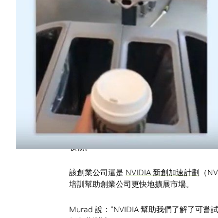
借助 NVIDIA Jetson TX2 AI 模塊的
像進行實時檢測。
Murad 和 Vyas 將他們的 AI 垃圾回收平台
Murad 說：“如果用戶正確地對垃圾進行分類
放錯垃圾而咆哮。”
Intuitive AI 發布的產品很及時。 
料和各種非分選的廢紙等。
據美國廢料回收工業協會（Institute of Scr
塑料廢料出口量暴跌了近 90％。各地的
收物。
該創業公司還是
NVIDIA 新創加速計劃
（NV
培訓幫助創業公司更快地擴展市場。
Murad 說：“NVIDIA 幫助我們了解