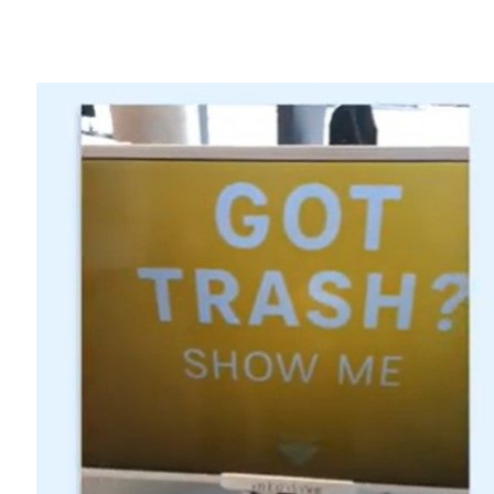
Share
NVIDIA 助力 Intuitive AI 開發
你準備好使用一個“會說話”的垃圾箱了嗎？
Hassan Murad 和 Vivek Vyas 開
類技術。
當人們準備扔垃圾，並靠近垃圾箱時，新創公司 
中的垃圾。該公司的產品可以在視覺上對顯
以幫助用戶進行垃圾分類。