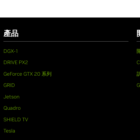
產品
DGX-1
DRIVE PX2
C
GeForce GTX 20 系列
GRID
Jetson
Quadro
SHIELD TV
Tesla