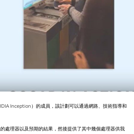
小巧型超級運算功能，該產品可以通過 WasteNet 中近 100 萬張圖
取名為 Oscar。 “Oscar 是一款脾氣暴躁、會說話的 AI。”
回收，那麼他們會受到 Oscar 讚揚；反之，Oscar會因他們
2018 年，中國禁止進口多種廢料，其中包括回收利用的塑料、紡織廢
ap Recycling Industries）稱，自那時以來，美國對中國的
回收處理商都在爭先恐後更好地分類垃圾，以生產更清潔的可回
IDIA Inception）的成員，該計劃可以通過網路、技術指導和
了可嘗試的處理器以及預期的結果，然後提供了其中幾個處理器供我