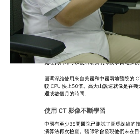
運用深度學習提高癌症診斷精準度
鐘昕與其團隊決定使用深度學習來訓練人工智
快、更準確地診斷肺癌。CT 掃描最多包
遍，也更要求強大的分析技術。
圖瑪深維共同創辦人暨技術長高大山說：「由
處理資料時可以使用最新的深度學習電腦視
圖瑪深維使用來自美國和中國兩地醫院的 CT
較 CPU 快上50倍。高大山說這就像是
週或數個月的時間。
使用
CT
影像不斷學習
中國有至少35間醫院已測試了圖瑪深維的技
演算法再次檢查。醫師常會發現他們未在目