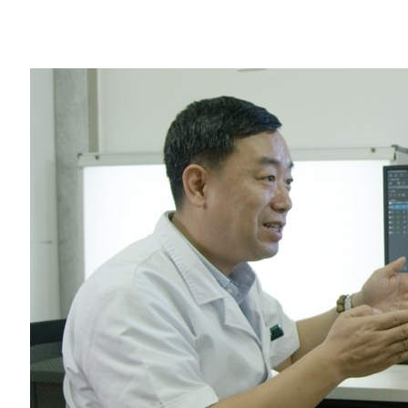
Share
《I Am AI》紀錄片第三集帶領各位更深
肺癌一直最難以診斷的疾病之一。
《I Am AI》紀錄片
的第三集介紹了位於聖地
用有著 GPU 助力的人工智慧和深度學習來
醫生通常以目視方式在 CT 掃描影像裡尋
發現微小的結節。圖瑪深維共同創辦人暨執
鐘昕說：「幾乎每一件肺癌都是以小結節開