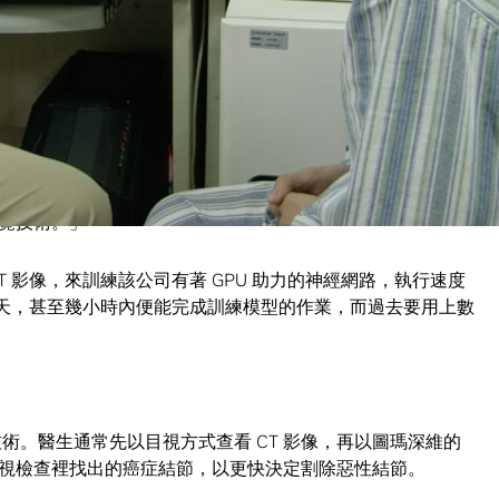
慧演算法，協助醫生提高分析 CT 掃描影像的效率，進而更
含五百個影像。隨著這些及其它影像醫學檢測方法變得日漸普
於 CT 產生出大量資料，適合使用人工智慧來檢測癌症，在
覺技術。」
 影像，來訓練該公司有著 GPU 助力的神經網路，執行速度
在幾天，甚至幾小時內便能完成訓練模型的作業，而過去要用上數
術。醫生通常先以目視方式查看 CT 影像，再以圖瑪深維的
視檢查裡找出的癌症結節，以更快決定割除惡性結節。