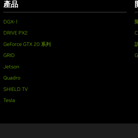
產品
DGX-1
DRIVE PX2
C
GeForce GTX 20 系列
GRID
Jetson
Quadro
SHIELD TV
Tesla