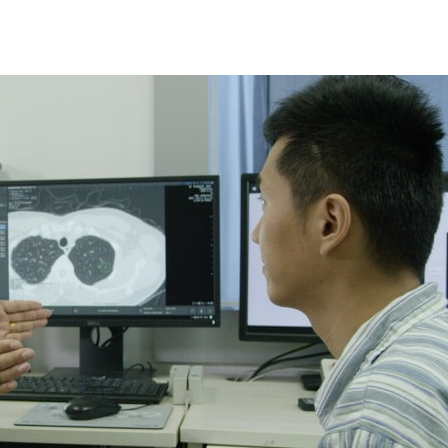
入瞭解如何提升診斷致命疾病的精準度。
亞哥之新創公司
圖瑪深維（12 Sigma Technologies）
，使
改變這種狀況。
找小結節，試圖推斷這些結節到底是良性或惡性。醫師通常很難
行長鐘昕表示太晚發現肺癌，造成患者生存率僅 17%。
始的。醫師得花好多年才能掌握有著各種外觀的結節。」