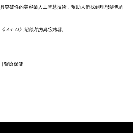
該公司具突破性的美容業人工智慧技術，幫助人們找到理想髮色的
《
I Am AI
》紀錄片的其它內容。
t
|
醫療保健