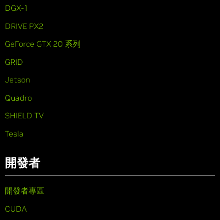
DGX-1
DRIVE PX2
GeForce GTX 20 系列
GRID
Jetson
Quadro
SHIELD TV
Tesla
開發者
開發者專區
CUDA