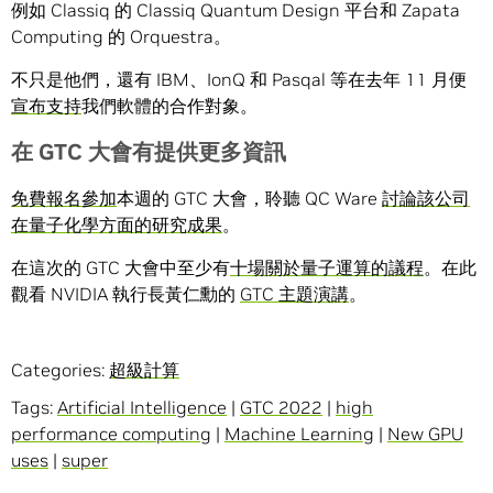
例如 Classiq 的 Classiq Quantum Design 平台和 Zapata
Computing 的 Orquestra。
不只是他們，還有 IBM、IonQ 和 Pasqal 等在去年 11 月便
宣布支持
我們軟體的合作對象。
在
GTC
大會有提供更多資訊
免費報名參加
本週的 GTC 大會，聆聽 QC Ware
討論該公司
在量子化學方面的研究成果
。
在這次的 GTC 大會中至少有
十場關於量子運算的議程
。在此
觀看 NVIDIA 執行長黃仁勳的
GTC 主題演講
。
Categories:
超級計算
Tags:
Artificial Intelligence
|
GTC 2022
|
high
performance computing
|
Machine Learning
|
New GPU
uses
|
super