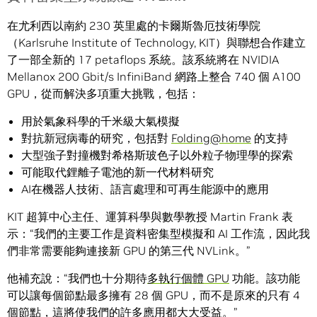
在尤利西以南約 230 英里處的卡爾斯魯厄技術學院
（Karlsruhe Institute of Technology, KIT）與聯想合作建立
了一部全新的 17 petaflops 系統。該系統將在 NVIDIA
Mellanox 200 Gbit/s InfiniBand 網路上整合 740 個 A100
GPU，從而解決多項重大挑戰，包括：
用於氣象科學的千米級大氣模擬
對抗新冠病毒的研究，包括對
Folding@home
的支持
大型強子對撞機對希格斯玻色子以外粒子物理學的探索
可能取代鋰離子電池的新一代材料研究
AI在機器人技術、語言處理和可再生能源中的應用
KIT 超算中心主任、運算科學與數學教授 Martin Frank 表
示：“我們的主要工作是資料密集型模擬和 AI 工作流，因此我
們非常需要能夠連接新 GPU 的第三代 NVLink。”
他補充說：“我們也十分期待
多執行個體 GPU
功能。該功能
可以讓每個節點最多擁有 28 個 GPU，而不是原來的只有 4
個節點，這將使我們的許多應用都大大受益。”