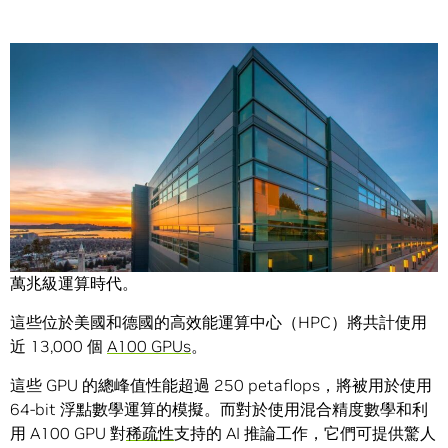
Share
全球有六個超算中心率先採用 NVIDIA Ampere 架構。 他們
將用它把科學帶入從天體物理學到病毒微生物學等領域的百
萬兆級運算時代。
這些位於美國和德國的高效能運算中心（HPC）將共計使用
近 13,000 個
A100 GPUs
。
這些 GPU 的總峰值性能超過 250 petaflops，將被用於使用
64-bit 浮點數學運算的模擬。而對於使用混合精度數學和利
用 A100 GPU 對
稀疏性
支持的 AI 推論工作，它們可提供驚人