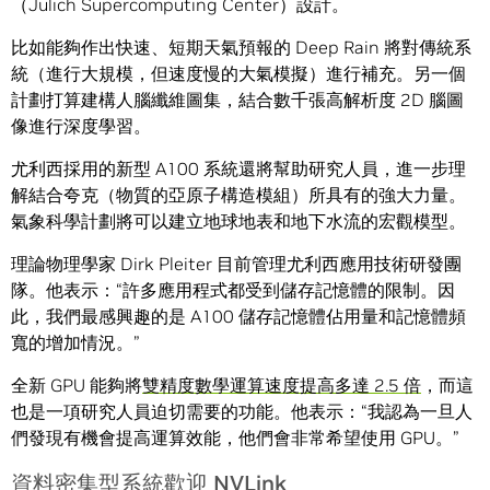
（Jülich Supercomputing Center）設計。
比如能夠作出快速、短期天氣預報的 Deep Rain 將對傳統系
統（進行大規模，但速度慢的大氣模擬）進行補充。另一個
計劃打算建構人腦纖維圖集，結合數千張高解析度 2D 腦圖
像進行深度學習。
尤利西採用的新型 A100 系統還將幫助研究人員，進一步理
解結合夸克（物質的亞原子構造模組）所具有的強大力量。
氣象科學計劃將可以建立地球地表和地下水流的宏觀模型。
理論物理學家 Dirk Pleiter 目前管理尤利西應用技術研發團
隊。他表示：“許多應用程式都受到儲存記憶體的限制。因
此，我們最感興趣的是 A100 儲存記憶體佔用量和記憶體頻
寬的增加情況。”
全新 GPU 能夠將
雙精度數學運算速度提高多達 2.5 倍
，而這
也是一項研究人員迫切需要的功能。他表示：“我認為一旦人
們發現有機會提高運算效能，他們會非常希望使用 GPU。”
資料密集型系統歡迎 NVLink