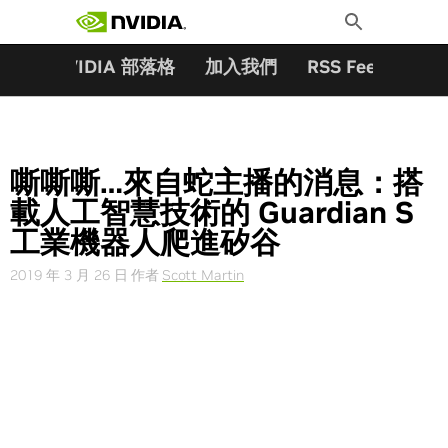
搜尋關鍵字:
Skip
Toggle
to
Search
content
夥伴
NVIDIA 部落格
加入我們
RSS Feeds
訂
嘶嘶嘶…來自蛇主播的消息：搭
載人工智慧技術的 Guardian S
工業機器人爬進矽谷
2019 年 3 月 26 日
作者
Scott Martin