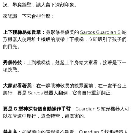
況、攀爬牆壁，讓人留下深刻印象。
來認識一下它會些什麼：
上下樓梯易如反掌：
身形修長優美的
Sarcos Guardian S
蛇
形機器人使用堆土機般的履帶上下樓梯，立即吸引了孩子們
的目光。
秀個特技
：上到樓梯後，翹起上半身給大家看，接著是下一
項挑戰。
大家都看著我
：在一群眼神敬畏的觀眾面前，在一處平台上
爬行。要是 Sarcos 機器人翻倒，它會自行重新翻正。
要是
G
型神探有個自動操作手臂
：Guardian S 蛇形機器人可
以在管道中爬行，還會轉彎，超厲害的。
舉高高
：如果前面的表現還不夠看，Guardian S 蛇形機器人