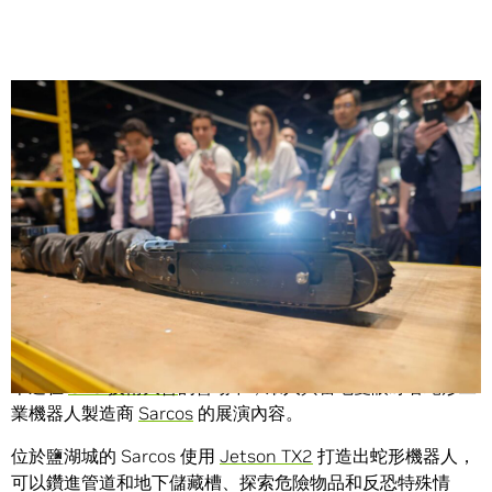
Share
Sarcos 那具搭載 Jetson 系統的機器上下樓梯、鑽進管道，
還有直接爬上牆壁，以前往人類無法或不應去的地方時，無
不吸引著眾人目光。
本週在
GPU 技術大會
的會場中，眾人興奮地雙眼盯著蛇形工
業機器人製造商
Sarcos
的展演內容。
位於鹽湖城的 Sarcos 使用
Jetson TX2
打造出蛇形機器人，
可以鑽進管道和地下儲藏槽、探索危險物品和反恐特殊情