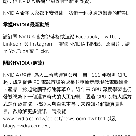
態，但 NVIDIA 將會全額支付他們的薪資。
NVIDIA 希望大家都平安健康，我們一起度過這艱難的時期。
掌握
NVIDIA
最新動態
請訂閱
NVIDIA 官方部落格
或追蹤
Facebook
、
Twitter
、
LinkedIn
與
Instagram
。瀏覽 NVIDIA 相關影片及圖片，請
至
YouTube
或
Flickr
。
關於
NVIDIA (
輝達
)
NVIDIA (輝達) 為人工智慧運算公司，自 1999 年發明 GPU
起，成功促進 PC 電競市場的成長並重新定義現代電腦繪圖
卡產品，掀起電腦平行運算革命。近年來 GPU 深度學習也促
發被視為下一個運算時代的人工智慧，透過 GPU 以類人腦方
式運作於電腦、機器人與自駕車等，來感知並解讀真實世
界。欲瞭解更多資訊，請瀏覽
www.nvidia.com.tw/object/newsroom_tw.html
以及
blogs.nvidia.com.tw
。