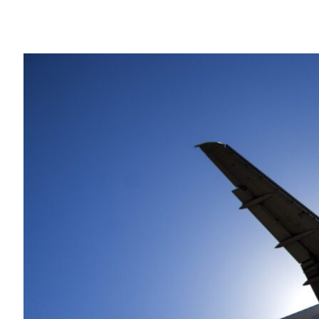
Share
搭乘飛機的旅客人數，以及在天空中飛行
起飛時所產生的排放量。
Vincent 及其在倫敦帝國學院的研究團
「在大西洋兩側的歐美各國都認同這項議題
空學系助理教授，同時也是英國工程暨物理科學
重量較輕的飛機排放出較少量的溫室氣體，
上。研究團隊創造出一套開放源碼軟體，讓設
地模擬新式設計內容的運作情況。