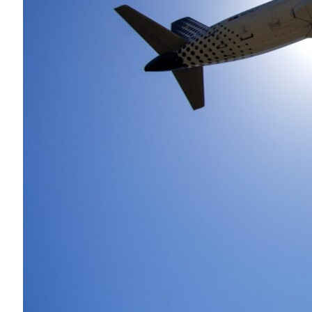
排放量有可能會增加三倍
這項研究使得 Vincent 及其團隊入圍
Prize）
決選的六支隊伍。這個獎項每年在
級電腦在科學研究方面的卓越成就。
11月13-18日在鹽湖城所舉行的
SC16
大會
將出席大會，分享他對於
綠色航空的研究報
Vincent 表示航空業必須在成長之際
一項關於成長及永續性的議題。」他說。
航空業預估2035年時會有72億名乘客搭
貨機的總飛行架次也會成長逾 85%。
這項使用 GPU 加速處理的模擬內容顯示五