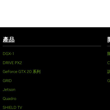
產品
DGX-1
DRIVE PX2
C
GeForce GTX 20 系列
GRID
Jetson
Quadro
SHIELD TV