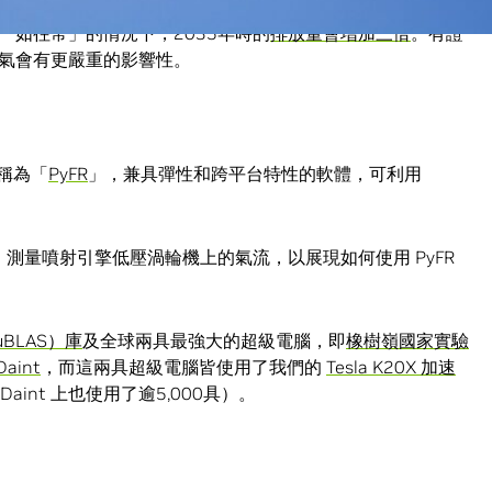
一如往常」的情況下，2035年時的
排放量會增加三倍
。有證
氣會有更嚴重的影響性。
套稱為「
PyFR
」，兼具彈性和跨平台特性的軟體，可利用
。
，測量噴射引擎低壓渦輪機上的氣流，以展現如何使用 PyFR
BLAS）庫
及全球兩具最強大的超級電腦，即
橡樹嶺國家實驗
aint
，而這兩具超級電腦皆使用了我們的
Tesla K20X 加速
z Daint 上也使用了逾5,000具）。