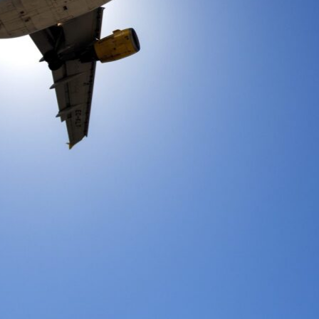
被視為「超級電腦界諾貝爾獎」之
ACM 戈登貝爾獎（Gordon Bell
超級電腦大會上頒發，表揚使用最大型、運算能力最強大之超
上，將宣布下一位戈登貝爾獎的得主。而11月16日 Vincent
告
。
發展出更環保的飛機。「這不只是產生出多少汙染物的問題，而是
機，是今年搭機人數的近兩倍。產業預測數字指出，同期客機與
具噴射引