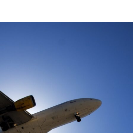
的飛機數量皆不斷成長，科學家
Peter Vincent
想要減少飛機
隊，正在致力於讓製造商易於設計和測試更環保的飛機。
，我們急切需要新式科技來解決它。」身為倫敦帝國學院航
研究委員會會員的 Vincent 說。
而許多設計師將注意力集中在減少噴射引擎渦輪機的重量
計師們能使用有 GPU 助力的超級電腦，以更有效率且準確