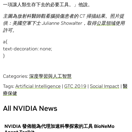
一項讓人類生存下去的必要工具。」他說。
主圖為放射科醫師觀看腦損傷患者的
CT
掃描結果。照片提
供：美國空軍下士
Julianne Showalter
，取得
公眾領域
使用
許可。
a{
text-decoration: none;
}
Categories:
深度學習與人工智慧
Tags:
Artificial Intelligence
|
GTC 2019
|
Social Impact
|
醫
療保健
All NVIDIA News
NVIDIA 發佈能為代理加速科學探索的工具 BioNeMo