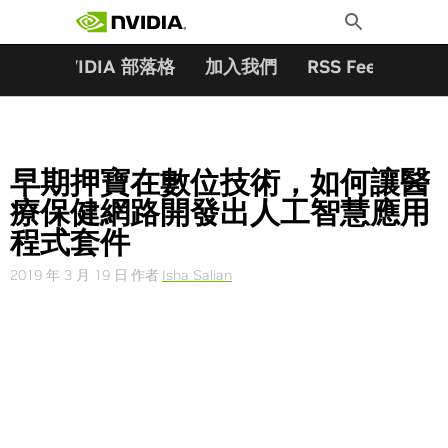
搜尋關鍵字:
Skip
Toggle
to
Search
content
夥伴
NVIDIA 部落格
加入我們
RSS Feeds
訂
早期押寶在數位技術，如何讓醫
療保健網路開發出人工智慧應用
程式套件
2019 年 3 月 19 日
作者
Isha Salian