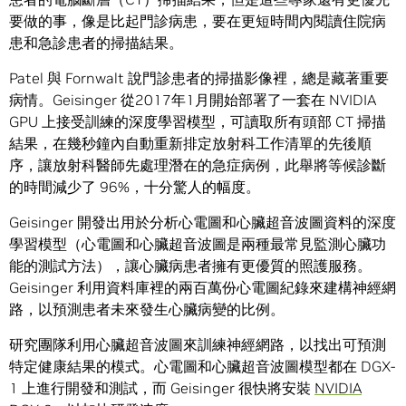
要做的事，像是比起門診病患，要在更短時間內閱讀住院病
患和急診患者的掃描結果。
Patel 與 Fornwalt 說門診患者的掃描影像裡，總是藏著重要
病情。Geisinger 從2017年1月開始部署了一套在 NVIDIA
GPU 上接受訓練的深度學習模型，可讀取所有頭部 CT 掃描
結果，在幾秒鐘內自動重新排定放射科工作清單的先後順
序，讓放射科醫師先處理潛在的急症病例，此舉將等候診斷
的時間減少了 96%，十分驚人的幅度。
Geisinger 開發出用於分析心電圖和心臟超音波圖資料的深度
學習模型（心電圖和心臟超音波圖是兩種最常見監測心臟功
能的測試方法），讓心臟病患者擁有更優質的照護服務。
Geisinger 利用資料庫裡的兩百萬份心電圖紀錄來建構神經網
路，以預測患者未來發生心臟病變的比例。
研究團隊利用心臟超音波圖來訓練神經網路，以找出可預測
特定健康結果的模式。心電圖和心臟超音波圖模型都在 DGX-
1 上進行開發和測試，而 Geisinger 很快將安裝
NVIDIA