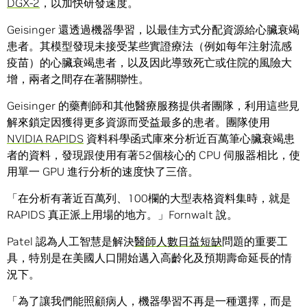
DGX-2
，以加快研發速度。
Geisinger 還透過機器學習，以最佳方式分配資源給心臟衰竭
患者。其模型發現未接受某些實證療法（例如每年注射流感
疫苗）的心臟衰竭患者，以及因此導致死亡或住院的風險大
增，兩者之間存在著關聯性。
Geisinger 的藥劑師和其他醫療服務提供者團隊，利用這些見
解來鎖定因獲得更多資源而受益最多的患者。團隊使用
NVIDIA RAPIDS
資料科學函式庫來分析近百萬筆心臟衰竭患
者的資料，發現跟使用有著52個核心的 CPU 伺服器相比，使
用單一 GPU 進行分析的速度快了三倍。
「在分析有著近百萬列、100欄的大型表格資料集時，就是
RAPIDS 真正派上用場的地方。」Fornwalt 說。
Patel 認為人工智慧是解決
醫師人數日益短缺
問題的重要工
具，特別是在美國人口開始邁入高齡化及預期壽命延長的情
況下。
「為了讓我們能照顧病人，機器學習不再是一種選擇，而是