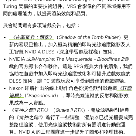
Turing 架構的重要技術組件。VRS 會影像的不同區域採用不
同的處理能力，以提高渲染效能和品質。
展會期間還有多項遊戲公告，包括：
《古墓奇兵：暗影》
（
Shadow of the Tomb Raider
）更
新內容現已推出，加入極為精細的即時光線追蹤陰影及人
工智慧
NVIDIA DLSS（深度學習超級採樣）技術
。
NVIDIA 成為
Vampire: The Masquerade – Bloodlines 2
遊
戲的官方顯卡合作夥伴。這是 RPG 經典大作的續集，我們
協助在遊戲中加入即時光線追蹤技術和可提升遊戲效能的
DLSS 技術，讓 PC 遊戲玩家可享受到最佳的遊戲體驗。
Nexon 即將推出的線上動作角色扮演怪獸對戰遊戲
《狂龍
追獵》
(
Dragonhound
），即時光線追蹤的反射和陰影效
果成為一大賣點。
《雷神之鎚
II RTX
》
（
Quake II RTX
）- 開放源碼圈對經典
的《
雷神之鎚
II
》進行了一些調整，渲染器已從光柵變成完
整路徑追蹤，使用光線追蹤技術對所有照明進行動態運
算。NVIDIA 的工程團隊進一步提升了圖形和物理技術。