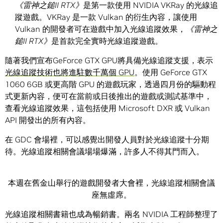
《雷神之鎚
II RTX
》
是第一款使用 NVIDIA VKRay 的光線追
蹤遊戲。VKRay 是一款 Vulkan 的衍生內容，讓使用
Vulkan 的開發者可在遊戲中加入光線追蹤效果，
《雷神之
鎚
II RTX
》
是首款完全實時光線追蹤遊戲。
隨著我們宣布GeForce GTX GPU將具備光線追蹤支援，表示
光線追蹤技術也將進駐數千萬個 GPU
。使用 GeForce GTX
1060 6GB 或更高階 GPU 的遊戲玩家，透過四月份的驅動程
式更新內容，便可在當前或日後推出的遊戲或測試基準中，
查看光線追蹤效果，這包括使用 Microsoft DXR 或 Vulkan
API 開發出的所有內容。
在 GDC 會場裡，可以感覺出開發人員對於光線追蹤十分期
待。光線追蹤相關會議場場爆滿，許多人不得其門而入。
本週在舊金山舉行的遊戲開發者大會裡，光線追蹤相關會議
座無虛席。
光線追蹤相關書籍也成為暢銷書。兩名 NVIDIA 工程師整理了