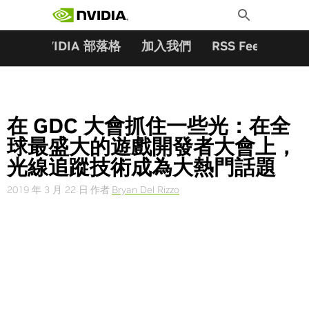
搜尋關鍵字:
Skip
Toggle
to
Search
content
夥伴
NVIDIA 部落格
加入我們
RSS Feeds
訂
在 GDC 大會抓住一些光：在全
球最盛大的遊戲開發者大會上，
光線追蹤技術成為大熱門話題
2019 年 3 月 22 日
作者
Bryan Del Rizzo