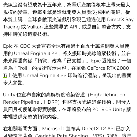
光線追蹤有望成為十五年來，為電玩產業從根本上帶來最大
規模的變革。遊戲引擎是造就開發人員廣泛採用的關鍵。從
本質上講，全球多數頂尖遊戲引擎現已通過使用 DirectX Ray
Tracing 或 Vulkan 這些業界的 API，或是自訂整合方式，支
持即時光線追蹤技術。
Epic 在 GDC 大會宣布全球有超過七百五十萬名開發人員使
用的 Unreal Engine 4.22，將支援即時光線追蹤技術，並在
未來兩週內從「預覽」改為「已支援」。Epic 還推出了一個
名為「
Troll
」的技術演示內容，在單張
GeForce RTX 2080
Ti
上使用 Unreal Engine 4.22 即時進行渲染，呈現出的畫面
令人驚艷。
Unity 也宣布自家的高解析度渲染管道（High-Definition
Render Pipeline，HDRP）也將支援光線追蹤技術，開發人
員四月初便能取得實驗版，在即將發布的 2019.03 Unity 版
本裡提供完整的預覽內容。
在相關新聞方面，Microsoft 宣布其 DirectX 12 API 已加入
可變速率著色
（Variable Rate Shading，VRS）功能，這是