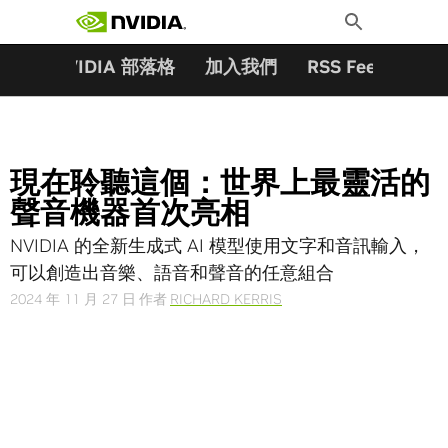
搜尋關鍵字:
Skip
Toggle
to
Search
content
夥伴
NVIDIA 部落格
加入我們
RSS Feeds
訂
現在聆聽這個：世界上最靈活的
聲音機器首次亮相
NVIDIA 的全新生成式 AI 模型使用文字和音訊輸入，
可以創造出音樂、語音和聲音的任意組合
2024 年 11 月 27 日
作者
RICHARD KERRIS