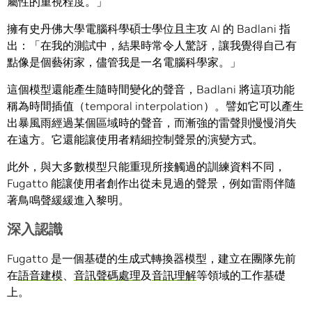
屬性的重視程度。」
擁有史丹佛大學電腦科學碩士學位且主攻 AI 的 Badlani 指
出：「在我的測試中，結果時常令人驚訝，讓我覺得自己有
點像是個藝術家，儘管我是一名電腦科學家。」
這個模型還能產生隨時間變化的聲音，Badlani 將這項功能
稱為時間插值（temporal interpolation）。譬如它可以產生
出暴風雨經過某個區域時的聲音，而漸強的雷聲則慢慢消失
在遠方。它還能讓使用者精細控制聲景的演變方式。
此外，與大多數模型只能重現所接觸過的訓練資料不同，
Fugatto 能讓使用者創作出從未見過的聲景，例如雷雨伴隨
著鳥鳴聲緩緩進入黎明。
深入認識
Fugatto 是一個基礎的生成式轉換器模型，建立在團隊先前
在
語音建模
、
音訊聲碼處理
及
音訊理解
等領域的工作基礎
上。