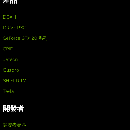
產品
DGX-1
DRIVE PX2
GeForce GTX 20 系列
GRID
Jetson
Quadro
SHIELD TV
Tesla
開發者
開發者專區