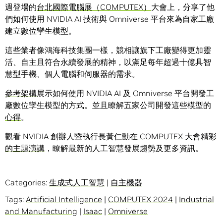
週登場的
台北國際電腦展（COMPUTEX）
大會上，分享了他
們如何使用 NVIDIA AI 技術與 Omniverse 平台來為自家工廠
建立數位孿生模型。
這些業者像鴻海科技集團一樣，競相讓旗下工廠變得更加靈
活、自主且符合永續發展的精神，以滿足每年超過十億具智
慧型手機、個人電腦和伺服器的需求。
參考架構
展示如何使用 NVIDIA AI 及 Omniverse 平台開發工
廠數位孿生模型的方式。並且瞭解五家公司開發這些模型的
心得
。
觀看 NVIDIA 創辦人暨執行長黃仁勳
在 COMPUTEX 大會精彩
的主題演講
，瞭解最新的人工智慧發展趨勢及更多資訊。
Categories:
生成式人工智慧
|
自主機器
Tags:
Artificial Intelligence
|
COMPUTEX 2024
|
Industrial
and Manufacturing
|
Isaac
|
Omniverse