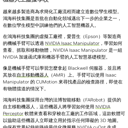
越來越多製造商為求簡化工廠流程而建立造數位孿生模型。
鴻海科技集團是首批在自動化領域邁出下一步的企業之一，
在數位孿生模型中訓練他們的人工智慧機器人。
在鴻海科技集團的虛擬工廠裡，愛普生（Epson）等製造商
的機械手臂可以透過
NVIDIA Isaac Manipulator
，學習如何
查看、抓取和移動物體，NVIDIA Isaac Manipulator 是一組
NVIDIA 加速函式庫和機器手臂的人工智慧基礎模型。
像是機械手臂可以學習怎麼拿起 Blackwell 伺服器，並且將
其放在
自主移動機器人
（AMR）上。手臂可以使用 Isaac
Manipulator 的 CUMotion 來尋找產品的檢查路徑，即使在
有物體擋道的情況下。
鴻海科技集團採用台灣的法博智能移動（FARobot）提供的
自主移動機器人，這些機器人將學習如何使用
NVIDIA
Perceptor
軟體來查看和穿梭在工廠的工作區域，這款軟體可
以協助這些機器人立即建立用於指示任何障礙的 3D 地圖。
由保有世界紀錄的路線最佳化微服務
NVIDIA cuOpt
生成，