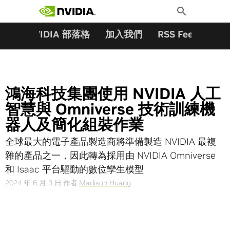
搜尋關鍵字:
Skip
Toggle
to
Search
content
夥伴
NVIDIA 部落格
加入我們
RSS Feeds
訂
鴻海科技集團使用 NVIDIA 人工
智慧與 Omniverse 技術訓練機
器人及簡化組裝作業
全球最大的電子產品製造商將準備製造 NVIDIA 最複
雜的產品之一，因此轉為採用由 NVIDIA Omniverse
和 Isaac 平台驅動的數位孿生模型
2024 年 6 月 3 日
作者
Madison Huang