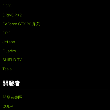
DGX-1
DRIVE PX2
GeForce GTX 20 系列
GRID
Jetson
Quadro
SHIELD TV
Tesla
開發者
開發者專區
CUDA