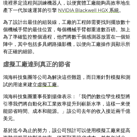
境裡界定流程與訓練機器人，以便實體工廠能夠高效率地生
產下一代加速運算的引擎
NVIDIA Blackwell HGX 系統
。
為了設計出最佳的組裝線，工廠的工程師需要找到擺放數十
個機械手臂的最佳位置，每個機械手臂都重達數百磅。加上
為了準確監控整個過程，他們將數千個感測器放置在一個矩
陣中，其中包括多具網路攝影機，以便向工廠操作員顯示所
有正確的細節。
虛擬工廠達到真正的節省
鴻海科技集團等公司為解決這些難題，而日漸針對模擬和測
試的用途來建立
虛擬工廠
。
鴻海科技集團董事長劉揚偉表示：「我們的數位孿生模型將
引導我們將自動化和工業效率提升到嶄新水準，這樣一來便
能節省時間、成本和能源。」該公司去年的收入接近兩千億
美元。
基於迄今為止的努力，該公司預計可以使用模擬工廠來提高