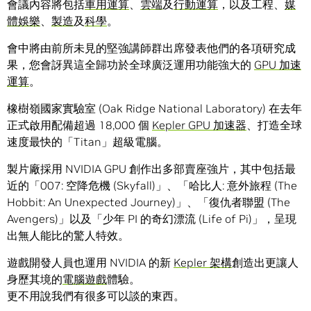
會議內容將包括
車用運算
、
雲端
及
行動運算
，以及工程、
媒
體娛樂
、
製造
及
科學
。
會中將由前所未見的堅強講師群出席發表他們的各項研究成
果，您會訝異這全歸功於全球廣泛運用功能強大的
GPU 加速
運算
。
橡樹嶺國家實驗室 (Oak Ridge National Laboratory) 在去年
正式啟用配備超過 18,000 個
Kepler GPU 加速器
、打造全球
速度最快的「Titan」超級電腦。
製片廠採用 NVIDIA GPU 創作出多部賣座強片，其中包括最
近的「007: 空降危機 (Skyfall)」、「哈比人: 意外旅程 (The
Hobbit: An Unexpected Journey)」、「復仇者聯盟 (The
Avengers)」以及「少年 PI 的奇幻漂流 (Life of Pi)」，呈現
出無人能比的驚人特效。
遊戲開發人員也運用 NVIDIA 的新
Kepler 架構
創造出更讓人
身歷其境的
電腦遊戲
體驗。
更不用說我們有很多可以談的東西。