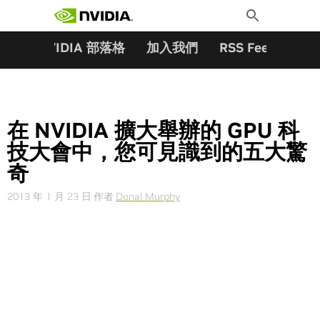
搜尋關鍵字:
Skip
Toggle
to
Search
content
夥伴
NVIDIA 部落格
加入我們
RSS Feeds
訂
在 NVIDIA 擴大舉辦的 GPU 科
技大會中，您可見識到的五大驚
奇
2013 年 1 月 23 日
作者
Donal Murphy