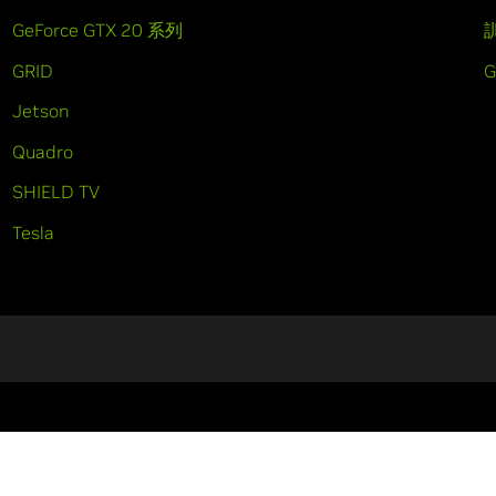
GeForce GTX 20 系列
GRID
Jetson
Quadro
SHIELD TV
Tesla