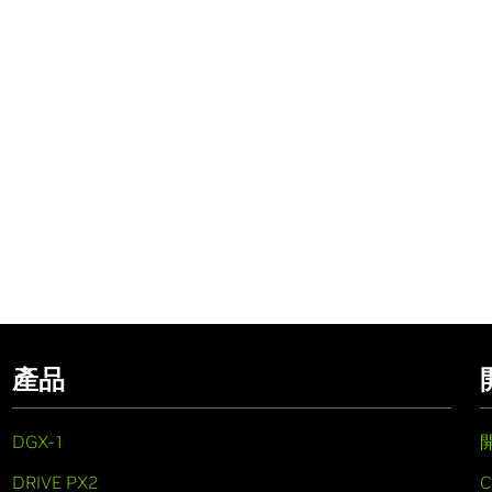
產品
DGX-1
DRIVE PX2
C