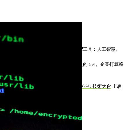
收入，但審計員師正在尋找一種新的防禦工具：人工智慧。
典型的組織會因為舞弊一事而損失年收入的 5%。企業打算將
血。
Marco Schreyer，在上個月舉行的
GPU 技術大會
上表
在這個領域能做些什麼。」
、非監督式深度學習與會計舞弊。
聲譽也會造成不利影響。