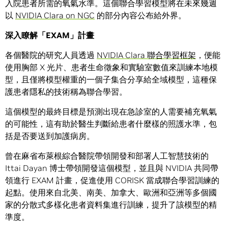
入院患者所需的氧氣水準。這個聯合學習模型將在未來幾週
以
NVIDIA Clara on NGC
的部分內容公布給外界。
深入瞭解「
EXAM
」計畫
各個醫院的研究人員透過
NVIDIA Clara 聯合學習框架
，便能
使用胸部 X 光片、患者生命徵象和實驗室數值來訓練本地模
型，且僅將模型權重的一個子集合分享給全域模型，這種保
護患者隱私的技術稱為聯合學習。
這個模型的最終目標是預測出現在急診室的人需要補充氧氣
的可能性，這有助於醫生判斷給患者什麼樣的照護水準，包
括是否要送到加護病房。
曾在麻省布萊根綜合醫院帶領開發和部署人工智慧技術的
Ittai Dayan 博士帶領開發這個模型，並且與 NVIDIA 共同帶
領進行 EXAM 計畫，促進使用 CORISK 當成聯合學習訓練的
起點。使用來自北美、南美、加拿大、歐洲和亞洲等多個國
家的分散式多樣化患者資料集進行訓練，提升了該模型的精
準度。