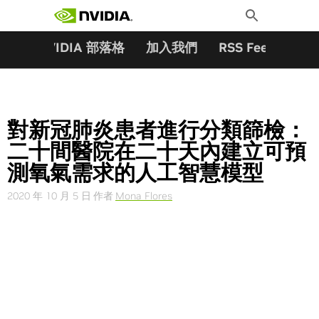
搜尋關鍵字:
Skip
Toggle
to
Search
content
夥伴
NVIDIA 部落格
加入我們
RSS Feeds
訂
對新冠肺炎患者進行分類篩檢：
二十間醫院在二十天內建立可預
測氧氣需求的人工智慧模型
2020 年 10 月 5 日
作者
Mona Flores