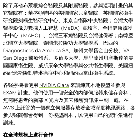
除了麻省布萊根綜合醫院及其附屬醫院，參與這項計畫的其
它醫院有：華盛頓特區的美國國家兒童醫院、英國國家衛生
研究院劍橋生醫研究中心、東京自衛隊中央醫院；台灣大學
醫學影像與數據人工智慧（MeDA）實驗室、全幅健康照護
子中心（MAHC）、台灣三軍總醫院及台灣健保署；南韓慶
北國立大學醫院、泰國朱拉隆功大學醫學系、巴西的
Diagnosticos da America SA、加州大學舊金山分校、VA
San Diego 醫療體系、多倫多大學、馬里蘭州貝塞斯達的美
國國家衛生院、威斯康辛大學醫學與公共衛生學院、美國紐
約紀念斯隆凱特琳癌症中心和紐約西奈山衛生系統。
各醫療機構使用
NVIDIA Clara
來訓練其本地模型並參與
EXAM 計畫。他們使用一個安全的內部伺服器來儲存資料，
無需將患者的胸部 X 光片及其它機密資訊集中到一處。在
AWS 上託管的一個獨立伺服器存放著全域深度神經網路，各
參與醫院都會得到一份模型副本，以便用自己的資料集進行
訓練。
在全球規模上進行合作