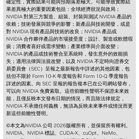
確定性，實際結果可能與預期落差極大。可能導致實際結
果差異極大的重要因素包括：全球經濟狀況與政局；
NVIDIA 對第三方製造、組裝、封裝與測試 NVIDIA 產品的
依賴；技術發展與競爭的影響；新產品與技術開發，或是
對 NVIDIA 現有產品與技術的改良；NVIDIA 產品或
NVIDIA 合作夥伴產品的市場接受度；設計、製造或軟體瑕
疵；消費者喜好或需求變動；產業標準與介面改變；
NVIDIA 的產品或技術整合至系統時，發生意外的效能損
失；適用法律與法規改變，以及 NVIDIA 不定時向證券交
易委員會（SEC）呈報之最新報告中詳述的其他因素，包
括但不限於 Form 10-K 年度報告和 Form 10-Q 季度報告
詳述的因素。向 SEC 呈報的報告複本已在公司網站發布，
可以向 NVIDIA 免費索取。這些前瞻性聲明不保證未來效
能，且僅反映本文發布日期的情況，而且除法律規定，
NVIDIA 不承擔任何義務，無須為反映未來事件或情況而更
新這些前瞻性聲明。
©本文為NVIDIA 公司 2026版權所有，並保留所有權利。
NVIDIA、NVIDIA 標誌、CUDA-X、cuOpt、NeMo、