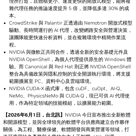
理所打造，且體積更小、速度更快的開放式模型，能將複
雜代理任務的推論速度提升 5 倍，並降低多達 30% 的成
本。
CrowdStrike 與 Palantir 正透過由 Nemotron 開放式模型
驅動、長時間運行的 AI 代理，改變網路安全與營運決策，
讓團隊能更快速分析資料，並在複雜環境中精簡作業流
程。
NVIDIA 與微軟正共同合作，透過全新的安全基礎元件及
NVIDIA OpenShell，為個人代理提供原生的 Windows 體
驗。而 Canonical 與 Red Hat 則正將 NVIDIA OpenShell
整合為具備政策與隱私控制的安全開源執行環境，將支援
範圍擴展至 PC、資料中心及雲端環境。
NVIDIA CUDA-X 函式庫，包含 cuDF、cuOpt、AI-Q、
NeMo、PhysicsNeMo 與 CUDA-Q，現已可供 AI 代理使
用，作為特定領域的技能模組，以擴展能力範圍。
【
2026
年
6
月
1
日，台北訊】
NVIDIA 今日宣布推出全新軟體
和開源模型，並與全球領先的軟體平台供應商建立合作夥伴
關係，為工程、醫療保健、軟體開發與商業營運等領域，打