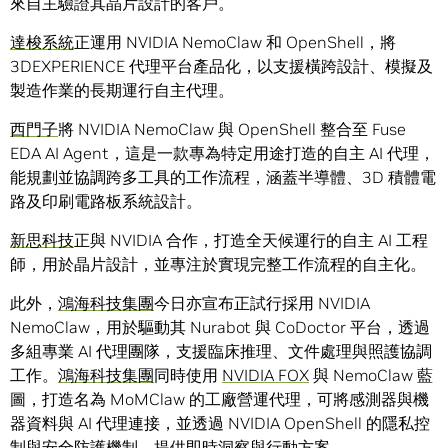
來自主驗證其晶片設計的客戶。
達梭系統
正運用 NVIDIA NemoClaw 和 OpenShell，將
3DEXPERIENCE 代理平台產品化，以支援橫跨設計、模擬及
製造作業的長期運行自主代理。
西門子
將 NVIDIA NemoClaw 與 OpenShell 整合至 Fuse
EDA AI Agent，這是一款專為特定用途打造的自主 AI 代理，
能規劃並協調跨多工具的工作流程，涵蓋半導體、3D 積體電
路及印刷電路板系統設計。
新思科技
正與 NVIDIA 合作，打造全天候運行的自主 AI 工程
師，用於晶片設計，並專注於實現完整工作流程的自主化。
此外，
鴻海科技集團
今日亦宣布正試行採用 NVIDIA
NemoClaw，用於驅動其 Nurabot 與 CoDoctor 平台，透過
多組專業 AI 代理團隊，支援臨床推理、文件處理與照護協調
工作。
鴻海科技集團
同時使用
NVIDIA FOX
與 NemoClaw 藍
圖，打造名為 MoMClaw 的工廠營運代理，可將感測器與機
器資料與 AI 代理連接，並透過 NVIDIA OpenShell 的隱私控
制與安全防護機制，提供即時洞察與行動方案。