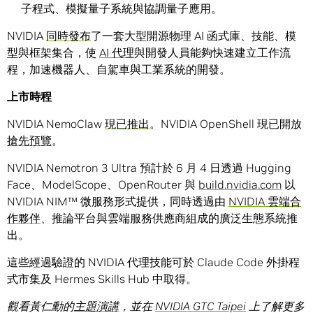
子程式、模擬量子系統與協調量子應用。
NVIDIA
同時發布
了一套大型開源物理 AI 函式庫、技能、模
型與框架集合，使
AI 代理
與開發人員能夠快速建立工作流
程，加速機器人、自駕車與工業系統的開發。
上市時程
NVIDIA NemoClaw
現已推出
。NVIDIA OpenShell 現已開放
搶先預覽
。
NVIDIA Nemotron 3 Ultra 預計於 6 月 4 日透過 Hugging
Face、ModelScope、OpenRouter 與
build.nvidia.com
以
NVIDIA NIM™ 微服務形式提供，同時透過由
NVIDIA 雲端合
作夥伴
、推論平台與雲端服務供應商組成的廣泛生態系統推
出。
這些經過驗證的 NVIDIA 代理技能可於 Claude Code 外掛程
式市集及 Hermes Skills Hub 中取得。
觀看黃仁勳的
主題演講
，並在
NVIDIA GTC Taipei
上了解更多