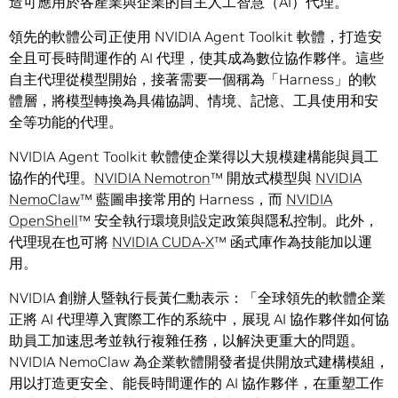
造可應用於各產業與企業的自主人工智慧（AI）代理。
領先的軟體公司正使用 NVIDIA Agent Toolkit 軟體，打造安
全且可長時間運作的 AI 代理，使其成為數位協作夥伴。這些
自主代理從模型開始，接著需要一個稱為「Harness」的軟
體層，將模型轉換為具備協調、情境、記憶、工具使用和安
全等功能的代理。
NVIDIA Agent Toolkit 軟體使企業得以大規模建構能與員工
協作的代理。
NVIDIA Nemotron
™ 開放式模型與
NVIDIA
NemoClaw
™ 藍圖串接常用的 Harness，而
NVIDIA
OpenShell
™ 安全執行環境則設定政策與隱私控制。此外，
代理現在也可將
NVIDIA CUDA-X
™ 函式庫作為技能加以運
用。
NVIDIA 創辦人暨執行長黃仁勳表示：「全球領先的軟體企業
正將 AI 代理導入實際工作的系統中，展現 AI 協作夥伴如何協
助員工加速思考並執行複雜任務，以解決更重大的問題。
NVIDIA NemoClaw 為企業軟體開發者提供開放式建構模組，
用以打造更安全、能長時間運作的 AI 協作夥伴，在重塑工作