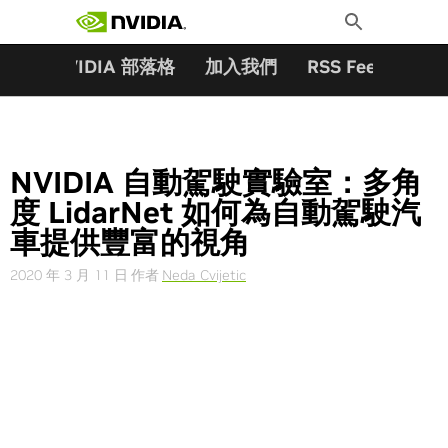
搜尋關鍵字:
Skip
Toggle
to
Search
content
夥伴
NVIDIA 部落格
加入我們
RSS Feeds
訂
NVIDIA 自動駕駛實驗室：多角
度 LidarNet 如何為自動駕駛汽
車提供豐富的視角
2020 年 3 月 11 日
作者
Neda Cvijetic