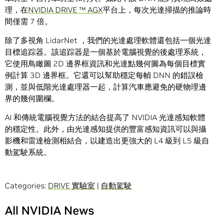
理，在
NVIDIA DRIVE ™ AGX
平台上，每次光達掃描的推論時
間僅需 7 倍。
除了多視角 LidarNet ，我們的光達處理軟體還包括一個光達
目標追踪器。該追踪器是一個基於電腦視覺的後處理系統，
它使用鳥瞰圖 2D 邊界框資訊和光達點幾何圖為每個目標實
例計算 3D 邊界框。它還可以幫助穩定每幀 DNN 的錯誤檢
測，並與低階光達處理器一起，計算汽車應避免的硬物理邊
界的幾何圍欄。
AI 和傳統電腦視覺方法的結合提高了 NVIDIA 光達感知軟體
的穩定性。此外，由光達感知提供的豐富感知資訊可以與攝
影機和雷達檢測相結合，以建造出更強大的 L4 級到 L5 級自
動駕駛系統。
Categories:
DRIVE 實驗室
|
自動駕駛
All NVIDIA News