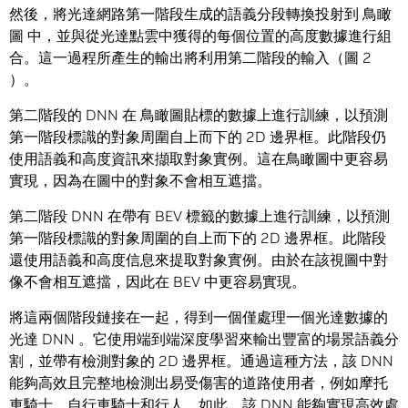
然後，將光達網路第一階段生成的語義分段轉換投射到 鳥瞰
圖 中，並與從光達點雲中獲得的每個位置的高度數據進行組
合。這一過程所產生的輸出將利用第二階段的輸入（圖 2
）。
第二階段的 DNN 在 鳥瞰圖貼標的數據上進行訓練，以預測
第一階段標識的對象周圍自上而下的 2D 邊界框。此階段仍
使用語義和高度資訊來擷取對象實例。這在鳥瞰圖中更容易
實現，因為在圖中的對象不會相互遮擋。
第二階段 DNN 在帶有 BEV 標籤的數據上進行訓練，以預測
第一階段標識的對象周圍的自上而下的 2D 邊界框。此階段
還使用語義和高度信息來提取對象實例。由於在該視圖中對
像不會相互遮擋，因此在 BEV 中更容易實現。
將這兩個階段鏈接在一起，得到一個僅處理一個光達數據的
光達 DNN 。它使用端到端深度學習來輸出豐富的場景語義分
割，並帶有檢測對象的 2D 邊界框。通過這種方法，該 DNN
能夠高效且完整地檢測出易受傷害的道路使用者，例如摩托
車騎士，自行車騎士和行人。如此，該 DNN 能夠實現高效處