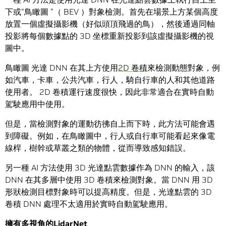
下或“鳥瞰圖 ”（ BEV ）對象檢測。首先在場景上方某個高度
放置一個虛擬攝影機（好似頭頂飛過的鳥），然後通過同軸
投影將每個數據點的 3D 坐標重新投影到該虛擬攝影機的視
圖中。
鳥瞰圖 光達 DNN 在其上方使用
2D 卷積
來檢測動態對象，例
如汽車，卡車，公共汽車，行人，騎自行車的人和其他道路
使用者。 2D 卷積運行速度很快，因此非常適合在實時自動
駕駛應用中使用。
但是，當檢測對象的運動彷彿自上而下時，此方法可能會遇
到障礙。例如，在鳥瞰圖中，行人或自行車可能看起來像電
線桿，樹幹或草叢之類的物體，從而導致感知錯誤。
另一種 AI 方法使用 3D 光達點雲數據作為 DNN 的輸入，該
DNN 在其多層中使用 3D 卷積來檢測對象。當 DNN 用 3D
形狀檢測目標對象時可以提高精度。但是，光達點雲的 3D
卷積 DNN 處理不太適用於實時自動駕駛應用。
擁有多視角的
LidarNet