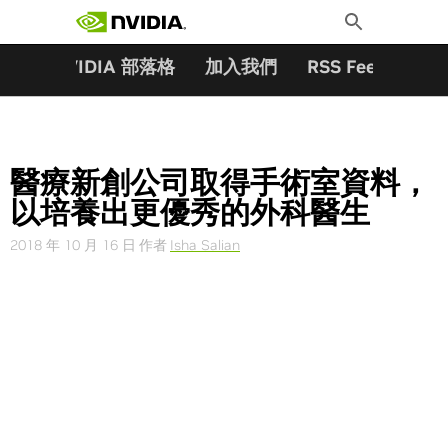
搜尋關鍵字:
Skip
Toggle
to
Search
content
夥伴
NVIDIA 部落格
加入我們
RSS Feeds
訂
醫療新創公司取得手術室資料，
以培養出更優秀的外科醫生
2018 年 10 月 16 日
作者
Isha Salian