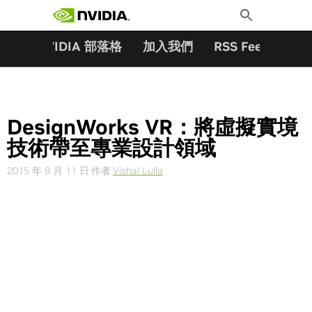
搜尋關鍵字:
Skip
Toggle
to
Search
content
夥伴
NVIDIA 部落格
加入我們
RSS Feeds
訂
DesignWorks VR：將虛擬實境
技術帶至專業設計領域
2015 年 8 月 11 日
作者
Vishal Lulla