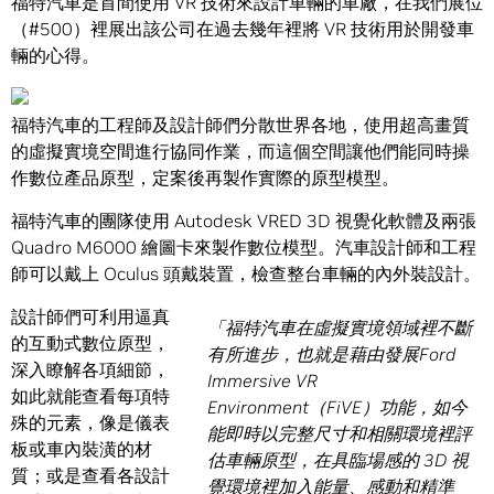
福特汽車是首間使用 VR 技術來設計車輛的車廠，在我們展位
（#500）裡展出該公司在過去幾年裡將 VR 技術用於開發車
輛的心得。
福特汽車的工程師及設計師們分散世界各地，使用超高畫質
的虛擬實境空間進行協同作業，而這個空間讓他們能同時操
作數位產品原型，定案後再製作實際的原型模型。
福特汽車的團隊使用 Autodesk VRED 3D 視覺化軟體及兩張
Quadro M6000 繪圖卡來製作數位模型。汽車設計師和工程
師可以戴上 Oculus 頭戴裝置，檢查整台車輛的內外裝設計。
設計師們可利用逼真
「福特汽車在虛擬實境領域裡不斷
的互動式數位原型，
有所進步，也就是藉由發展Ford
深入瞭解各項細節，
Immersive VR
如此就能查看每項特
Environment（FiVE）功能，如今
殊的元素，像是儀表
能即時以完整尺寸和相關環境裡評
板或車內裝潢的材
估車輛原型，在具臨場感的 3D 視
質；或是查看各設計
覺環境裡加入能量、感動和精準