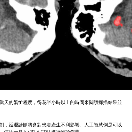
甚至是很微小的出血，而這項分析作業需要經過專門訓練的放射
神經網路，便能減輕這些醫師的負擔。Kuo 與其合作對象希望藉
幅提高放射科醫生的工作效率。
NVIDIA V100 Tensor Core GPU
，對 PatchFCN 這套人工智
分割出血區域，以高達 99% 的準確率來辨識腦出血情況。
T 掃描影像中的異常情況，這是一個非常耗時的步驟，目前放射科醫
當天的繁忙程度，得花半小時以上的時間來閱讀掃描結果並
例，延遲診斷將會對患者產生不利影響。人工智慧倒是可以
容，使用一具
NVIDIA GPU 進行推論
作業。