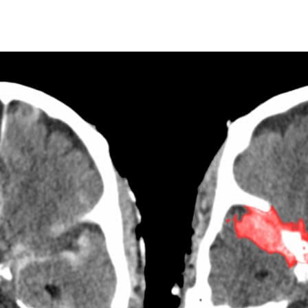
腦」。
人類神經組織會以驚人的速度失去作用。從發生腦損傷的那
能放過。
醫學院的研究人員，攜手合作開發一款深度學習模型，以減
血所需的時間。光是在美國，每年便進行超過八千萬次 CT
處理這般海量影像的效率。
院刊》（PNAS）發表之文章
的第一作者 Weicheng Kuo 表
頭部有關的創傷，醫生就會要求進行頭部 CT 掃描。」