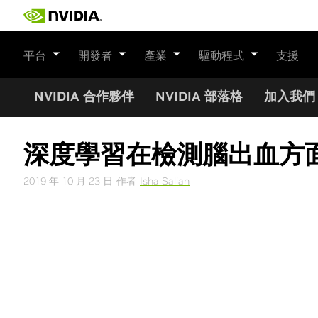
Skip
to
content
平台
開發者
產業
驅動程式
支援
NVIDIA 合作夥伴
NVIDIA 部落格
加入我們
深度學習在檢測腦出血方
2019 年 10 月 23 日
作者
Isha Salian