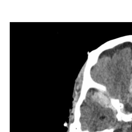
Share
搶救腦中風病患的黃金準則：「時間就是大
這句話在提醒人們出現若是腦中風的情況，
一刻到開始使用藥物進行治療，每一刻都不
加州大學柏克萊分校與加州大學舊金山分校
少使用電腦斷層（CT）掃描影像診斷顱內出
掃描作業，人工智慧有助於提高放射科醫生
這篇
本週在頂尖科學期刊《美國國家科學院
示：「有人發生車禍或跌倒，或是出現其它與