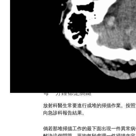
必須透過 CT 掃描影像來檢測出血情況，
科醫師集中高度注意力來進行。
如果有一套可以協助評估 CT 掃描內容的
由他們的深度學習系統 PatchFCN，大
研究人員使用 Amazon Web Services 上的
慧模型進行
訓練及推論
作業，而這套模型會
PatchFCN 神經網路還會自動測量 C
生只能以人工的方式進行作業。
每一分鐘都是關鍵
放射科醫生常要進行成堆的掃描作業。按照
向急診科報告結果。
倘若那堆掃描工作的最下面出現一件異常病
解決這個問題，平均每秒處理一件掃描內