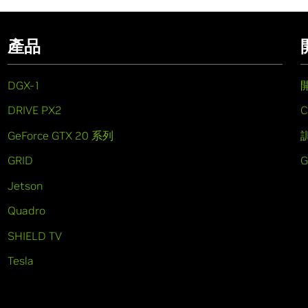
產品
DGX-1
DRIVE PX2
C
GeForce GTX 20 系列
GRID
Jetson
Quadro
SHIELD TV
Tesla