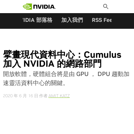
搜尋關鍵字:
Skip
Toggle
to
Search
content
夥伴
NVIDIA 部落格
加入我們
RSS Feeds
訂
擘畫現代資料中心：Cumulus
加入 NVIDIA 的網路部門
開放軟體，硬體組合將是由 GPU ， DPU 趨動加
速靈活資料中心的關鍵。
2020 年 6 月 16 日
作者
AMIT KATZ