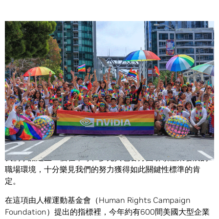
Share
NVIDIA 在美國一項測量企業在針對女同志、男同志 跨性別
者、變性員工和酷兒之政策與實踐項目的「職場平等指數」
標準方面，連續第三年獲得高分。
我們承諾建立一個在平等、多元與包容方面引領產業發展的
職場環境，十分樂見我們的努力獲得如此關鍵性標準的肯
定。
在這項由人權運動基金會（Human Rights Campaign
Foundation）提出的指標裡，今年約有600間美國大型企業