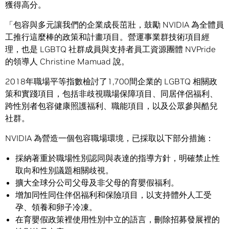
獲得高分。
「包容與多元讓我們的企業成長茁壯，鼓勵 NVIDIA 為全體員
工推行這麼棒的政策和計畫項目。營運事業群技術項目經
理，也是 LGBTQ 社群成員與支持者員工資源團體 NVPride
的領導人 Christine Mamuad 說。
2018年職場平等指數檢討了1,700間企業的 LGBTQ 相關政
策和實踐項目，包括非歧視職場保障項目、同居伴侶福利、
跨性別者包容健康照護福利、職能項目，以及公眾參與酷兒
社群。
NVIDIA 為營造一個包容職場環境，已採取以下部分措施：
採納著重於職場性別認同與表達的指導方針，明確禁止性
取向和性別議題相關歧視。
擴大全球分公司父母及非父母的育嬰假福利。
增加同性同住伴侶福利和保險項目，以支持體外人工受
孕、領養和卵子冷凍。
在育嬰假政策裡使用性別中立的語言，刪除招募發展裡的