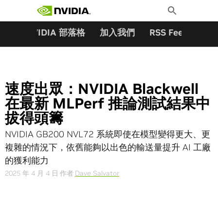
搜尋關鍵字:
Skip
Toggle
to
Search
content
夥伴
NVIDIA 部落格
加入我們
RSS Feeds
訂
速度出眾：NVIDIA Blackwell
在最新 MLPerf 推論測試結果中
拔得頭籌
NVIDIA GB200 NVL72 系統即使在模型變得更大、更
複雜的情況下，依舊能夠以出色的輸送量提升 AI 工廠
的獲利能力
2025 年 4 月 4 日
作者
Dave Salvator