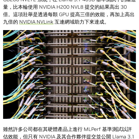
量，比本輪使用 NVIDIA H200 NVL8 提交的結果高出 30
倍。這項壯舉是透過每顆 GPU 提高三倍的效能，再加上高出
九倍的
NVIDIA NVLink
互連網域助力下來達成。
雖然許多公司都在其硬體產品上進行 MLPerf 基準測試以評
估效能，但只有 NVIDIA 及其合作夥伴提交並公開 Llama 3.1