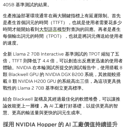
405B 基準測試的結果。
生產推論部署環境通常在兩大關鍵指標上有延遲限制。首先
是產生首個詞元的時間（TTFT），也就是使用者需要花多少
時間才能開始看到
大型語言模型
對查詢的回應。再者是產生
每個輸出詞元的時間（TPOT），也就是將詞元傳送給使用者
的速度。
全新 Llama 2 70B Interactive 基準測試的 TPOT 縮短了五
倍，TTFT 則降低了 4.4 倍，可以創造出反應更迅速的使用者
體驗。NVIDIA 在本輪測試所提交的測試報告中，使用搭載 8
顆 Blackwell GPU 的 NVIDIA DGX B200 系統，其效能較搭
載 8 顆 NVIDIA H200 GPU 的系統高出三倍，為這項更具挑
戰性的 Llama 2 70B 基準樹立更高標準。
結合 Blackwell 架構及其經過最佳化的軟體堆疊，可以讓推
論效能更上一層樓，為 AI 工廠打好基礎，以提供更高的智
慧、更高的輸送量與更快的詞元生成率。
採用
NVIDIA Hopper
的
AI
工廠價值持續提升