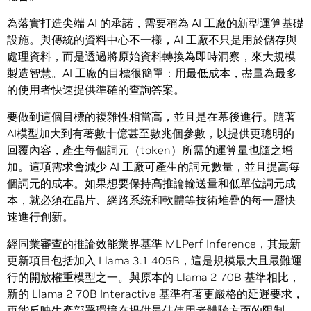
為落實打造尖端 AI 的承諾，需要稱為
AI 工廠
的新型運算基礎
設施。與傳統的資料中心不一樣，AI 工廠不只是用於儲存與
處理資料，而是透過將原始資料轉換為即時洞察，來大規模
製造智慧。AI 工廠的目標很簡單：用最低成本，盡量為最多
的使用者快速提供準確的查詢答案。
要做到這個目標的複雜性相當高，並且是在幕後進行。隨著
AI模型加大到有著數十億甚至數兆個參數，以提供更聰明的
回覆內容，產生每個
詞元（token）
所需的運算量也隨之增
加。這項需求會減少 AI 工廠可產生的詞元數量，並且提高每
個詞元的成本。如果想要保持高推論輸送量和低單位詞元成
本，就必須在晶片、網路系統和軟體等技術堆疊的每一層快
速進行創新。
經同業審查的推論效能業界基準 MLPerf Inference，其最新
更新項目包括加入 Llama 3.1 405B，這是規模最大且最難運
行的開放權重模型之一。與原本的 Llama 2 70B 基準相比，
新的 Llama 2 70B Interactive 基準有著更嚴格的延遲要求，
更能反映生產部署環境在提供最佳使用者體驗方面的限制。