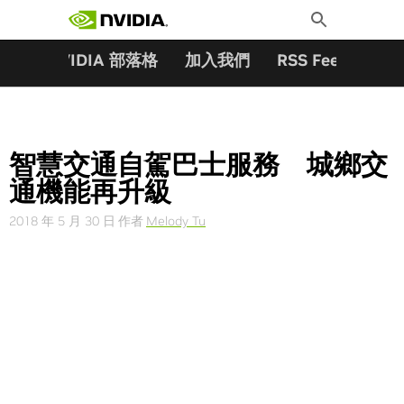
搜尋關鍵字:
Skip
Toggle
to
Search
content
夥伴
NVIDIA 部落格
加入我們
RSS Feeds
訂
智慧交通自駕巴士服務 城鄉交
通機能再升級
2018 年 5 月 30 日
作者
Melody Tu