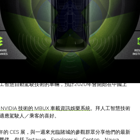
活動裡，參觀者搭乘虛擬巴士穿越時光。戴上頭戴式顯示器後，
體驗
巴車款變形
成將於2022年上市、注入人工智慧技術的全電動 VW
個 VR 實驗室，讓身處各地的團隊成員能在一處畫面逼真的虛擬環境裡集
用 NVIDIA DRIVE 技術的自動駕駛 Peterbilt 卡車，讓
創公司的自動駕駛系統採用攝影機和雷達來收集車況資料，
旗下的 Level 4 系統進行商業運轉活動。
時間，
在 CES 上卻宣布一項新計畫
，三方今年將合作實現自動
工智慧自動駕駛技術的車輛，預計2020年會開始在中國上
 NVIDIA 技術的 MBUX 車載資訊娛樂系統
。拜人工智慧技術
適應駕駛人／乘客的喜好。
加了今年的 CES 展，與一週來光臨賭城的參觀群眾分享他們的最新
ertavue、Expolorer.ai、Cepton、Navya、