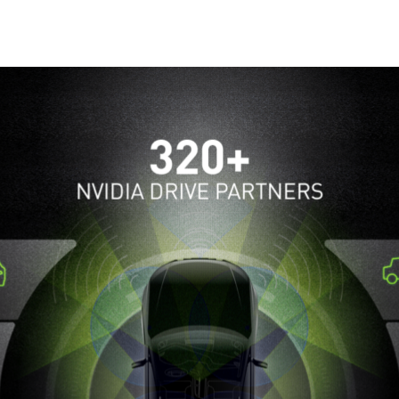
會場裡，毫無疑問創新車用技術並未缺席，也沒有少了帶著相機、
駕駛解決方案
，為今年的 CES 展揭開序幕。Uber、
汽車皆宣布將與 NVIDIA 拓展新的計畫，使得運用 NVIDIA
320個
。
能在北展廳的每個轉角便見到我們的合作夥伴。從 NVIDIA
ES 登場低調又曲線優雅的Robocar，吸引了駐足人潮及
美國運輸
VIDIA 技術的電動賽車日後將參加 Formula E 認可的自動駕