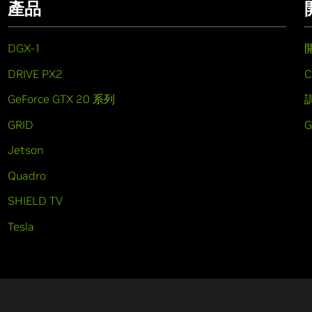
產品
DGX-1
DRIVE PX2
C
GeForce GTX 20 系列
GRID
Jetson
Quadro
SHIELD TV
Tesla