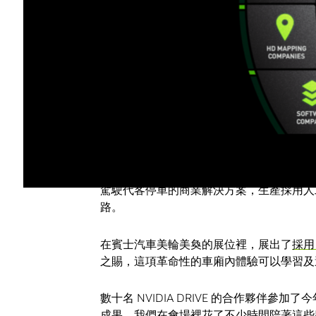
在附近的 NVIDIA Holodeck 展示
1960年代經典 Volkswagen Type 2 小
I.D. Buzz 車款。Holodeck 是一
合，與栩栩如生的設計模型進行互動。
圖森未來科技有限公司（TuSimple）展示了一款採
想看到自動駕駛的與會者一圓夢想。這間新
預計今年在有測試駕駛人監督的情況下，開始對
NVIDIA 與 ZF 及百度合作雖已有一年多的
駕駛代客停車的商業解決方案，生產採用人
路。
在賓士汽車美輪美奐的展位裡，展出了
採用
之賜，這項革命性的車廂內體驗可以學習及
數十名 NVIDIA DRIVE 的合作夥伴參
成果。我們在會場裡花了不少時間陪著這些夥伴，包括 T