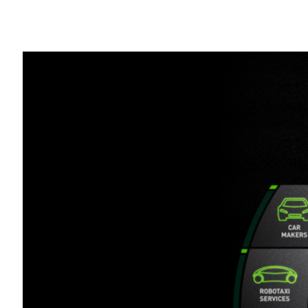
Share
本週在拉斯維加斯舉行的 CES 2018 
看到目瞪口呆的群眾。
NVIDIA 接連宣布多項
新的合作關係
及
自動
Volkswagen、Aurora、ZF、百度及賓士
DRIVE 平台進行開發的合作夥伴總數
超過了
CES 這個全球規模最大商展的與會者，幾乎
的展位開始，Roborace 展位裡首度在 C
部長趙小蘭（Elaine Chao）
的目光。採用 N
駛賽事活動。