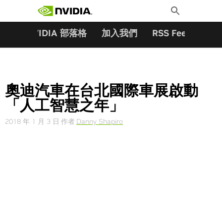
搜尋關鍵字:
Skip
Toggle
to
Search
content
夥伴
NVIDIA 部落格
加入我們
RSS Feeds
訂
奧迪汽車在台北國際車展啟動
「人工智慧之年」
2018 年 1 月 3 日
作者
Danny Shapiro