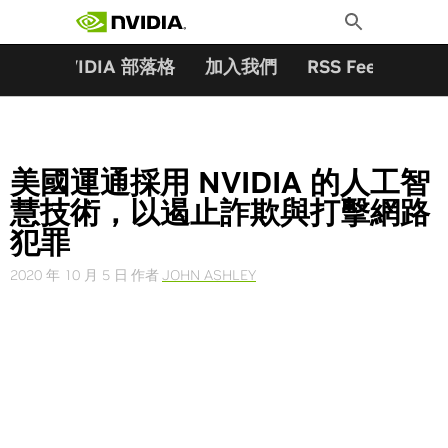
搜尋關鍵字:
Skip
Toggle
to
Search
content
夥伴
NVIDIA 部落格
加入我們
RSS Feeds
訂
美國運通採用 NVIDIA 的人工智
慧技術，以遏止詐欺與打擊網路
犯罪
2020 年 10 月 5 日
作者
JOHN ASHLEY