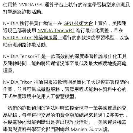
使用於 NVIDIA GPU運算平台上執行的深度學習模型來偵測及
打擊網路詐欺活動。
NVIDIA 執行長黃仁勳週一在
GPU 技術大會
上宣佈，美國運
通現已部署使用
NVIDIA TensorRT
進行最佳化調整，且在
NVIDIA
Triton 推論伺服器
上運行的多款深度學習模型，以協
助偵測網路詐欺活動。
NVIDIA TensorRT 是一款高效能的深度學習推論最佳化工具
及運轉時間，能夠將延遲情況降至最低及最大幅度地提高處
理量。
NVIDIA Triton 推論伺服器軟體則是簡化了大規模部署模型的
作業，並且可當成微型服務，讓應用程式能夠在資料中心的
正式生產環境中使用人工智慧模型。
「我們的詐欺偵測演算法即時監控全球每一筆美國運通的交
易紀錄，每年這些交易的消費金額加總起來超過1.2兆美元，
在幾毫秒內就能判斷出是否出現詐欺活動。」美國運通機器
學習與資料科學研究部門副總裁 Manish Gupta 說。