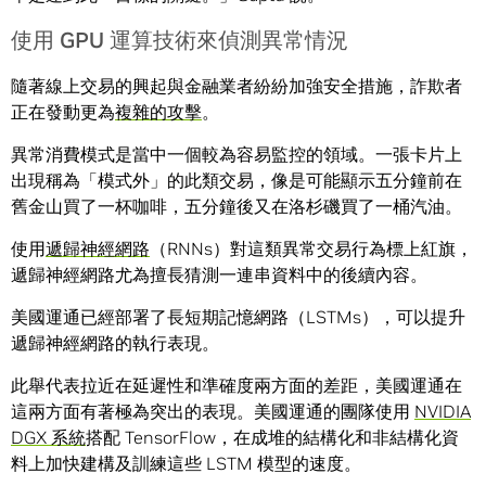
使用 GPU 運算技術來偵測異常情況
隨著線上交易的興起與金融業者紛紛加強安全措施，詐欺者
正在發動更為
複雜的攻擊
。
異常消費模式是當中一個較為容易監控的領域。一張卡片上
出現稱為「模式外」的此類交易，像是可能顯示五分鐘前在
舊金山買了一杯咖啡，五分鐘後又在洛杉磯買了一桶汽油。
使用
遞歸神經網路
（RNNs）對這類異常交易行為標上紅旗，
遞歸神經網路尤為擅長猜測一連串資料中的後續內容。
美國運通已經部署了長短期記憶網路（LSTMs），可以提升
遞歸神經網路的執行表現。
此舉代表拉近在延遲性和準確度兩方面的差距，美國運通在
這兩方面有著極為突出的表現。美國運通的團隊使用
NVIDIA
DGX 系統
搭配 TensorFlow，在成堆的結構化和非結構化資
料上加快建構及訓練這些 LSTM 模型的速度。