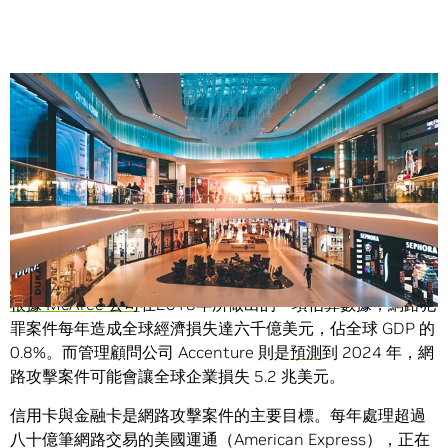
Share
網路安全性漏洞氾濫，金融詐騙的案件也層出不窮。
根據 McAfee 公司
在2018年所做出的一項估算數據，網路犯
罪案件每年造成全球經濟損失達六千億美元，佔全球 GDP 的
0.8%。而管理顧問公司 Accenture 則是
預測
到 2024 年，網
路攻擊案件可能會讓全球企業損失 5.2 兆美元。
信用卡與金融卡是網路攻擊案件的主要目標。每年處理超過
八十億筆網路交易的美國運通（American Express），正在