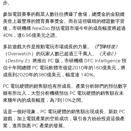
步。
參加電競賽事的觀眾人數往往擠爆了會場，總獎金的金額媲
美世上最豐厚的體育賽事獎金。而在這些吸睛的標題數字背
後，市研機構 NewZoo 預估電競市場今年的成長幅度將超過
40%，達6.96億美元之譜。
多款遊戲大作是推動電玩市場成長的力量。
《鬥陣特攻》
（Overwatch）的玩家人數已超過三千萬人、
《天命
2
》
（
Destiny
2）將推出 PC 版，市研機構 DFC Intelligence 預
估十年間總體 PC 電玩軟體市值從2010年的160億美元，將
成長到2020年的380億美元，幅度達 140%。
PC 電玩硬體的銷售額也有所成長。產業分析師們的預估數字
雖有所出入，大型分析機構預估 PC 電玩硬體的銷售額在未
來幾年內的成長幅度，為7到10%之間。
這是一個好現象，PC 電玩硬體的銷售額出現成長、新款 PC
遊戲，加上電競產業的空前成功，吸引各方紛紛投資這個產
業，進而加惠 PC 產業的發展。