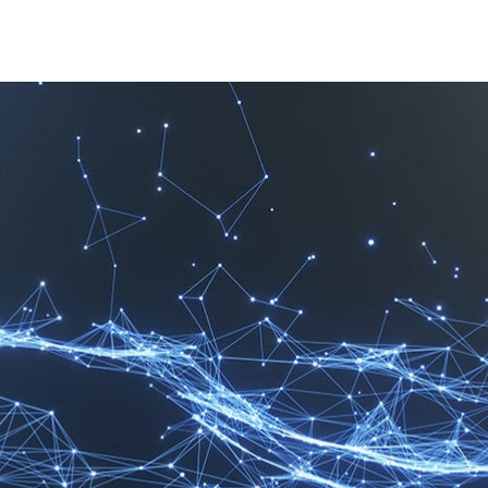
學三方攜手推動英國研究界採用人工智慧技術，並且使其發光發
，旨於支持英國在人工智慧與資料科學研究領域創下突破性進展，
的 EPCC 與雷丁大學（University of Reading）是首批加
，這裡提供一個合作場地給世界級的人才，以推動英國採用人工智慧
資源，以用於支持其研究項目。NVIDIA 在2015年於新加坡成立
支援整個亞太地區的合作研究項目。