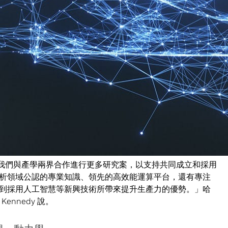
的數位孿生（digital twinning）、燃氣渦輪發動機建
擬項目。
數位孿生
，用在從醫療保健、生命科學、化學、工程，再到製造等產
戰。
孿生（digital twinning）上，也就是以細膩虛擬畫面來呈
開發新產品和優化流程、提高生產力和縮短上市時間。
有助於我們與產學兩界合作進行更多研究案，以支持共同成立和採用
析領域公認的專業知識、領先的高效能運算平台，還有專注
到採用人工智慧等新興技術所帶來提升生產力的優勢。」哈
ennedy 說。