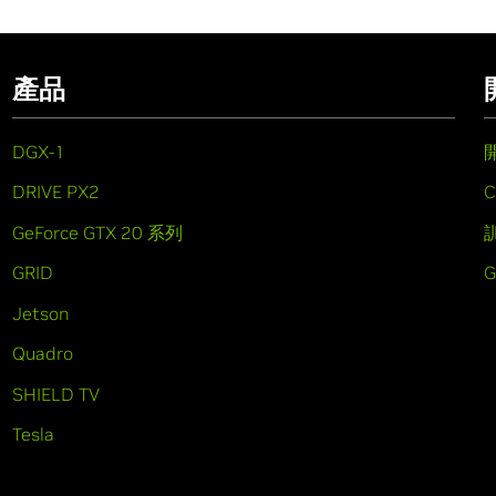
產品
DGX-1
DRIVE PX2
C
GeForce GTX 20 系列
GRID
Jetson
Quadro
SHIELD TV
Tesla