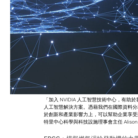
英國技術中心一開始的研究案，將著重於實際物體
模的模擬活動，以及機器學習增強的氣候模
哈特里中心：建立物理物體的虛擬
哈特里中心協助將人工智慧與加速運算技術
業規模不一的企業上，以因應產業面對的挑
哈特里中心與 NVIDIA 的合作案將著重於數位
現實際物體。此舉將使得英國的產業界能夠
「加入 NVIDIA 人工智慧技術中心，
人工智慧解決方案。憑藉我們在國際資料分
於創新和產業影響力上，可以幫助企業享受
特里中心科學與科技設施理事會主任 Alison K