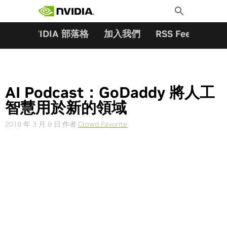
搜尋關鍵字:
Skip
Toggle
to
Search
content
夥伴
NVIDIA 部落格
加入我們
RSS Feeds
訂
AI Podcast：GoDaddy 將人工
智慧用於新的領域
2018 年 3 月 8 日
作者
Crowd Favorite