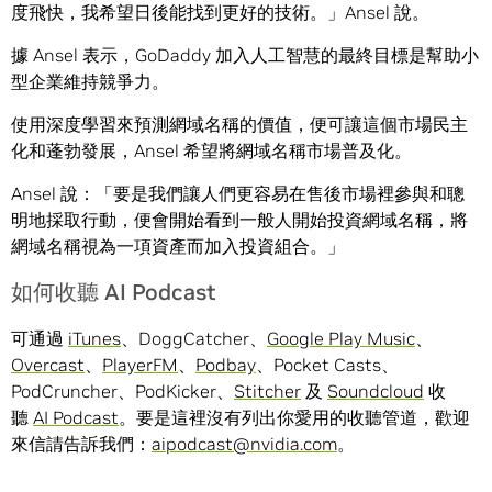
度飛快，我希望日後能找到更好的技術。」Ansel 說。
據 Ansel 表示，GoDaddy 加入人工智慧的最終目標是幫助小
型企業維持競爭力。
使用深度學習來預測網域名稱的價值，便可讓這個市場民主
化和蓬勃發展，Ansel 希望將網域名稱市場普及化。
Ansel 說：「要是我們讓人們更容易在售後市場裡參與和聰
明地採取行動，便會開始看到一般人開始投資網域名稱，將
網域名稱視為一項資產而加入投資組合。」
如何收聽 AI Podcast
可通過
iTunes
、DoggCatcher、
Google Play Music
、
Overcast
、
PlayerFM
、
Podbay
、Pocket Casts、
PodCruncher、PodKicker、
Stitcher
及
Soundcloud
收
聽
AI Podcast
。要是這裡沒有列出你愛用的收聽管道，歡迎
來信請告訴我們：
aipodcast@nvidia.com
。