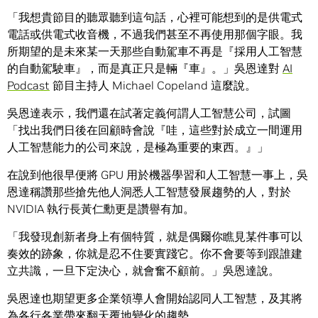
「我想貴節目的聽眾聽到這句話，心裡可能想到的是供電式
電話或供電式收音機，不過我們甚至不再使用那個字眼。我
所期望的是未來某一天那些自動駕車不再是『採用人工智慧
的自動駕駛車』，而是真正只是輛『車』。」吳恩達對
AI
Podcast
節目主持人 Michael Copeland 這麼說。
吳恩達表示，我們還在試著定義何謂人工智慧公司，試圖
「找出我們日後在回顧時會說『哇，這些對於成立一間運用
人工智慧能力的公司來說，是極為重要的東西。』」
在說到他很早便將 GPU 用於機器學習和人工智慧一事上，吳
恩達稱讚那些搶先他人洞悉人工智慧發展趨勢的人，對於
NVIDIA 執行長黃仁勳更是讚譽有加。
「我發現創新者身上有個特質，就是偶爾你瞧見某件事可以
奏效的跡象，你就是忍不住要實踐它。你不會要等到跟誰建
立共識，一旦下定決心，就會奮不顧前。」吳恩達說。
吳恩達也期望更多企業領導人會開始認同人工智慧，及其將
為各行各業帶來翻天覆地變化的趨勢。