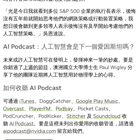
「光是今日我就看到多位 S&P 500 企業的執行長表示，後悔
沒有五年前就開始思考他們的網路策略或行動裝置策略，我
想日後會聽到更多領導人表示後悔沒有及早開始考慮他們的
人工智慧策略。」吳恩達說。
AI Podcast：人工智慧會是下一個愛因斯坦嗎？
未來或許人工智慧可在發明上，發揮神來一筆的妙處。要是
你錯過了
上週的節目
，澳洲國立大學博士生 Paul Wigley 分
享了他的團隊近期將人工智慧用於物理學上的心得。
如何收聽 AI Podcast
可通過
iTunes
、DoggCatcher、
Google Play Music
、
Overcast
、
PlayerFM
、
Podbay
、Pocket Casts、
PodCruncher、PodKicker、
Stitcher
及
Soundcloud
收
聽
AI Podcast
。要是這裡未列出你愛用的收聽管道，請透過
aipodcast@nvidia.com
留言給我們。