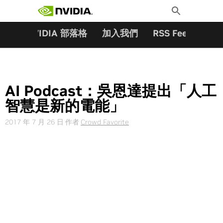
搜尋關鍵字:
Skip
Toggle
to
Search
content
夥伴
NVIDIA 部落格
加入我們
RSS Feeds
訂
AI Podcast：吳恩達提出「人工
智慧是新的電能」
2017 年 7 月 26 日
作者
Crowd Favorite