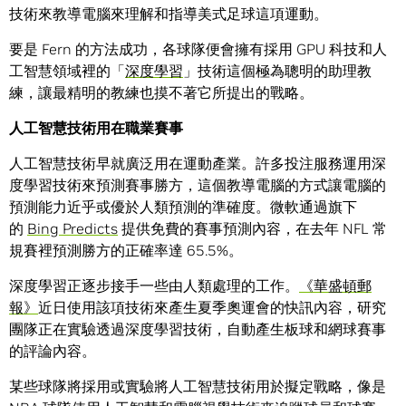
技術來教導電腦來理解和指導美式足球這項運動。
要是 Fern 的方法成功，各球隊便會擁有採用 GPU 科技和人
工智慧領域裡的「
深度學習
」技術這個極為聰明的助理教
練，讓最精明的教練也摸不著它所提出的戰略。
人工智慧技術用在職業賽事
人工智慧技術早就廣泛用在運動產業。許多投注服務運用深
度學習技術來預測賽事勝方，這個教導電腦的方式讓電腦的
預測能力近乎或優於人類預測的準確度。微軟通過旗下
的
Bing Predicts
提供免費的賽事預測內容，在去年 NFL 常
規賽裡預測勝方的正確率達 65.5%。
深度學習正逐步接手一些由人類處理的工作。
《華盛頓郵
報》
近日使用該項技術來產生夏季奧運會的快訊內容，研究
團隊正在實驗透過深度學習技術，自動產生板球和網球賽事
的評論內容。
某些球隊將採用或實驗將人工智慧技術用於擬定戰略，像是