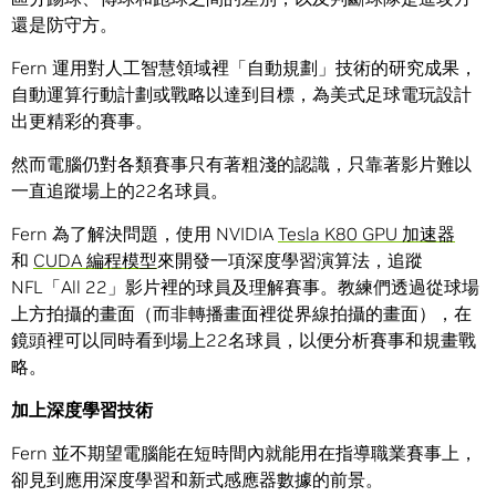
還是防守方。
Fern 運用對人工智慧領域裡「自動規劃」技術的研究成果，
自動運算行動計劃或戰略以達到目標，為美式足球電玩設計
出更精彩的賽事。
然而電腦仍對各類賽事只有著粗淺的認識，只靠著影片難以
一直追蹤場上的22名球員。
Fern 為了解決問題，使用 NVIDIA
Tesla K80 GPU 加速器
和
CUDA 編程模型
來開發一項深度學習演算法，追蹤
NFL「All 22」影片裡的球員及理解賽事。教練們透過從球場
上方拍攝的畫面（而非轉播畫面裡從界線拍攝的畫面），在
鏡頭裡可以同時看到場上22名球員，以便分析賽事和規畫戰
略。
加上深度學習技術
Fern 並不期望電腦能在短時間內就能用在指導職業賽事上，
卻見到應用深度學習和新式感應器數據的前景。