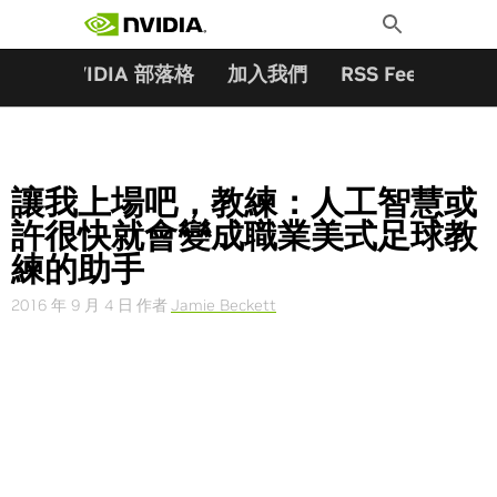
搜尋關鍵字:
Skip
Toggle
to
Search
content
夥伴
NVIDIA 部落格
加入我們
RSS Feeds
訂
讓我上場吧，教練：人工智慧或
許很快就會變成職業美式足球教
練的助手
2016 年 9 月 4 日
作者
Jamie Beckett