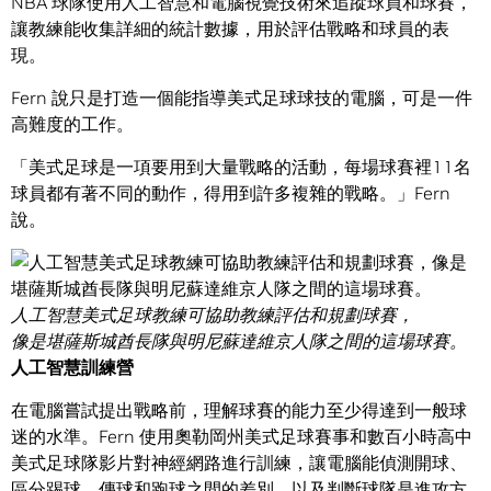
NBA 球隊使用人工智慧和電腦視覺技術來追蹤球員和球賽，
讓教練能收集詳細的統計數據，用於評估戰略和球員的表
現。
Fern 說只是打造一個能指導美式足球球技的電腦，可是一件
高難度的工作。
「美式足球是一項要用到大量戰略的活動，每場球賽裡11名
球員都有著不同的動作，得用到許多複雜的戰略。」Fern
說。
人工智慧美式足球教練可協助教練評估和規劃球賽，
像是堪薩斯城酋長隊與明尼蘇達維京人隊之間的這場球賽。
人工智慧訓練營
在電腦嘗試提出戰略前，理解球賽的能力至少得達到一般球
迷的水準。Fern 使用奧勒岡州美式足球賽事和數百小時高中
美式足球隊影片對神經網路進行訓練，讓電腦能偵測開球、
區分踢球、傳球和跑球之間的差別，以及判斷球隊是進攻方