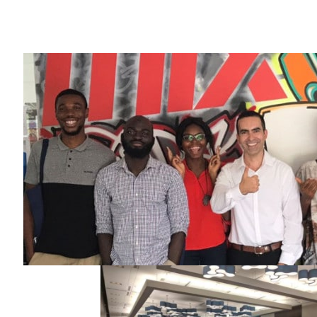
Share
Karim Beguir 不顧友人的建言，
慧新創公司。
自此之後，他便沒有回頭了。
Beguir 出席了本月初舉行之全球規模最大的人工
與會嘉賓進行演講。他成立的 InstaDeep
一項罕見的壯舉。