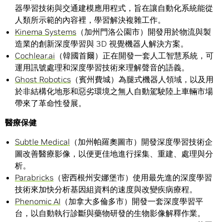
器學習技術與交通建模應用程式，旨在讓自動化系統能從
人類所示範的內容裡，學習解決複雜工作。
Kinema Systems
（加州門洛公園市）開發用於物流與製
造業的創新深度學習與 3D 視覺機器人解決方案。
Cochlear.ai
（韓國首爾）正在開發一套人工智慧系統，可
運用訊號處理和深度學習技術來理解聲音的語義。
Ghost Robotics
（賓州費城）為腿式機器人領域，以及用
於非結構化地形和惡劣環境之無人自動駕駛陸上車輛市場
帶來了革命性發展。
醫療保健
Subtle Medical
（加州帕羅奧圖市）開發深度學習技術企
圖改善醫療影像，以便更佳地進行採集、重建、處理與分
析。
Parabricks
（密西根州安娜堡市）使用最先進的深度學習
技術來加快分析基因組資料的速度與改變疾病療程。
Phenomic AI
（加拿大多倫多市）開發一套深度學習平
台，以自動執行診斷與藥物研發的生物影像解釋作業。