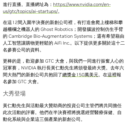
進行直播。直播網址為：
https://www.nvidia.com/en-
us/gtc/topics/ai-startups/
。
在這12間入圍半決賽的新創公司裡，有打造會爬上樓梯和攀
越柵欄之機器人的 Ghost Robotics；開發腦波控制仿生手臂
的 Cambridge Bio-Augmentation Systems；還有希望藉由
人工智慧讓購物更輕鬆的 AiFi Inc.。以下提供更多關於這十二
名參賽公司的資料。
更棒的是，歡迎參加 GTC 大會，與我們一同進行振奮人心的
冠軍賽，NVIDIA 執行長黃仁勳先生將頒發最終大獎。去年六
間大熱門的新創公司共抱回了
總獎金150萬美元
。在
這裡
報
名參加 GTC 大會。
大秀登場
黃仁勳先生與活動最大贊助商的投資公司主管們將共同擔任
此次活動的評審。他們在半決賽裡將挑選經營醫療保健、自
動化系統與企業這三個產業的新創公司。