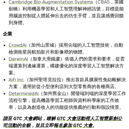
Cambridge Bio-Augmentation Systems
（CBAS，英國
劍橋）利用機器學習和人工智慧理解神經訊號，目標是能
用腦波控制從人體延伸出去的仿生手臂，並且讓感覺回饋
到身體。
企業
CrowdAI
（加州山景城）採用尖端的人工智慧技術，自動
檢測衛星與航拍影片和影像裡的物體。
DarwinAI
（加拿大滑鐵盧）依循人們的需求和要求，從雲
端運算到邊緣運算，構建優化的深度學習人工智慧解決方
案。
AiFi Inc
.（加州聖塔克拉拉）推出首款具擴展性免結帳解決
方案，適用於從小型便利店到大型零售商的各種商店。
DeterminedAI
（加州舊金山）開發端到端的深度學習工作
流程引擎，提高機器學習工程師與資料科學家的工作效
率，以及為創造收入的功能提供推薦的行動和假設情景。
請至
GTC
大會網站，瞭解
GTC
大會活動裡人工智慧新創公
司活動
的全貌，並且立即
報名參加
GTC
大會
。