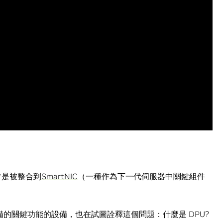
常是被整合到
SmartNIC
（一種作為下一代伺服器中關鍵組件
備的關鍵功能的設備，也在試圖詮釋這個問題：什麼是 DPU?