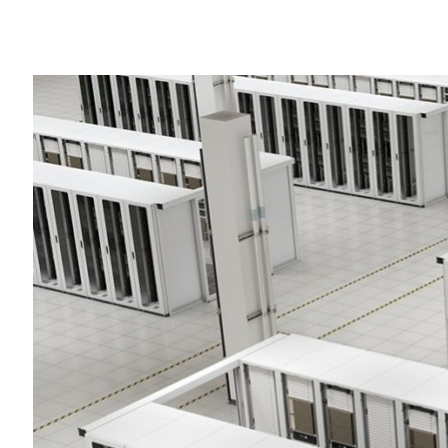
Share
相信很多人對於 CPU （中央處理器）已經
腦中唯一的可編程元件。
近年來， GPU （ Graphis Process
用來做功能強大的即時圖形處理，現在憑藉
選擇。
這使 GPU 成為了人工智慧、深度學習和
過去十年中，運算已經不僅僅局限在個人電腦和
大規模資料中心
。