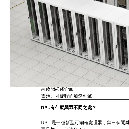
這些
資料中心通過功能強大的新型處理器連
已經成為了以數據為中心的加速運算模型的第
次演講中表示：「它將成為未來運算的三大
「 CPU 用於通用運算， GPU 用於加速
什麼是
DPU
？
資料處理器
根據行業標準，高效能及軟體可編程的多核 
高效能網路介面
靈活、可編程的加速引擎
DPU
有什麼與眾不同之處？
DPU 是一種新型可編程處理器，集三個關鍵要素於一