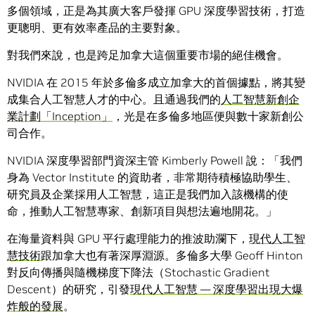
多個領域，正是為其廣大客戶發揮 GPU 深度學習技術，打造
更聰明、更有效率產品的主要對象。
對我們來說，也是跨足加拿大這個重要市場的絕佳機會。
NVIDIA 在 2015 年於多倫多成立加拿大的首個據點，將其變
成集合人工智慧人才的中心。且通過我們的
人工智慧新創企
業計劃「Inception」
，光是在多倫多地區便與數十家新創公
司合作。
NVIDIA 深度學習部門資深主管 Kimberly Powell 說：「我們
身為 Vector Institute 的資助者，非常期待積極協助學生、
研究員及企業採用人工智慧，這正是我們加入該機構的使
命，推動人工智慧專家、創新項目與想法遍地開花。」
在海量資料與 GPU 平行處理能力的推波助瀾下，
現代人工智
慧技術
跟加拿大也有著深厚淵源。多倫多大學 Geoff Hinton
對反向傳播與隨機梯度下降法（Stochastic Gradient
Descent）的研究，引發
現代人工智慧 — 深度學習出現大爆
炸般的發展
。