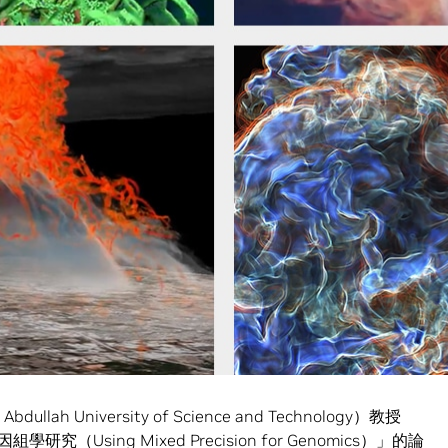
無需修改其 Python 程式碼。
的重大更新，該平台使量子研究人員能夠以以前認為無法實
Readers’ and Editors’ Choice Awards）多個類別中
 年獲得肯定。
應對現代科學複雜性的首選工具。與傳統方法相比，它們具有更
確性。
SC24 上，兩個 Gordon Bell 入圍計畫揭示如何使用
質設計。
 University of Science and Technology）教授
研究（Using Mixed Precision for Genomics）」的論