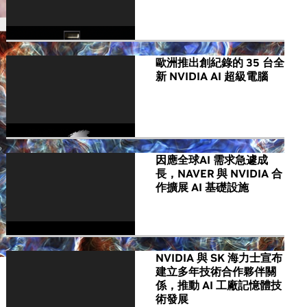
歐洲推出創紀錄的 35 台全
新 NVIDIA AI 超級電腦
因應全球AI 需求急遽成
長，NAVER 與 NVIDIA 合
作擴展 AI 基礎設施
NVIDIA 與 SK 海力士宣布
建立多年技術合作夥伴關
係，推動 AI 工廠記憶體技
術發展