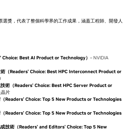
 讀者和編輯票選獎，代表了整個科學界的工作成果，涵蓋工程師、開發人
’ Choice: Best AI Product or Technology
）
– NVIDIA
技術（
Readers’ Choice: Best HPC Interconnect Product or
0
或技術（
Readers’ Choice: Best HPC Server Product or
超級晶片
術（
Readers’ Choice: Top 5 New Products or Technologies
術（
Readers’ Choice: Top 5 New Products or Technologies
品或技術（
Readers’ and Editors’ Choice: Top 5 New