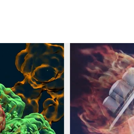
IA 一直在推動人工智慧（AI）和加速運算領域的進步，而最新的全球
DIA 在此領域所取得的巔峰成就。
 NVIDIA 技術。在新上榜的 53 個系統中，87%（46 個系
使用
NVIDIA Hopper GPU
，推動了
氣候預測
、
藥物探索
和
量子
OPS）。它需要全端、特定於應用的最佳化。在本週的超級運
yNumeric
，這是一個 NVIDIA CUDA-X 函式庫，使超過 500