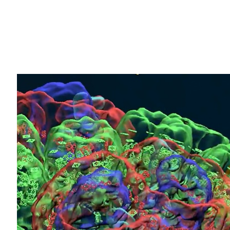
Share
自 2006 年發布 CUDA 以來，NVID
最強大超級電腦
TOP500 名單
突顯了 NVI
今年，TOP500 名單上的 384 個系統均採用
統）有加速。在這些加速的系統中，85% 
模擬
等領域的進步。
加速運算不僅僅是每秒浮點運算次數（FL
算大會（SC24）上，NVIDIA 宣布推出
cuP