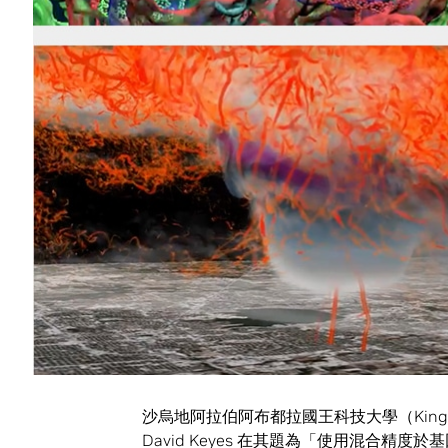
萬開發人員能夠無縫擴展到強大的運算叢集，而
NVIDIA 也發表了
NVIDIA CUDA-Q
開發平台
現的運算規模來模擬量子設備。
此外，NVIDIA 亦在 HPCwire 讀者和編輯票選獎（
贏得超過十項獎項，這是 NVIDIA 連續 20
混合精度和
AI
的科學發現新時代
混合精度浮點運算和 AI 已成為研究人員
高的速度、效率和適應性，而且不會影響準
這種轉變不僅僅是理論上的，而是已經在發生。在 
AI 和混合精度來幫助推進基因組學和蛋白
沙烏地阿拉伯阿布都拉國王科技大學（King Abdullah
David Keyes 在其題為「使用混合精度於基因組學