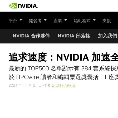
Skip
to
content
平台
開發者
產業
驅動程式
支援
NVIDIA 合作夥伴
NVIDIA 部落格
加入我們
追求速度：NVIDIA 
最新的 TOP500 名單顯示有 384 套系統採用 
於 HPCwire 讀者和編輯票選獎囊括 11 座
2024 年 11 月 21 日
作者
DION HARRIS