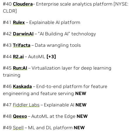
#40
Cloudera
– Enterprise scale analytics platform [NYSE:
CLDR]
#41
Rulex
– Explainable AI platform
#42
DarwinAI
– “AI Building AI” technology
#43
Trifacta
– Data wrangling tools
#44
R2.ai
– AutoML
[+3]
#45
Run:AI
– Virtualization layer for deep learning
training
#46
Kaskada
– End-to-end platform for feature
engineering and feature serving
NEW
#47
Fiddler Labs
– Explainable AI
NEW
#48
Qeexo
– AutoML at the Edge
NEW
#49
Spell
– ML and DL platform
NEW