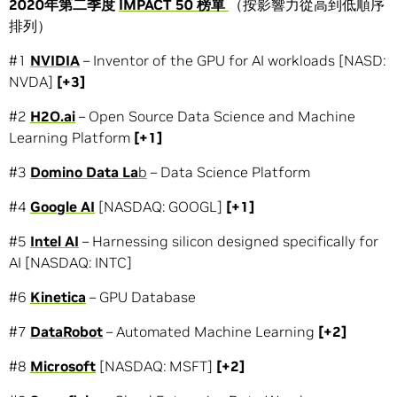
2020
年第二季度
IMPACT 50 榜單
（按影響力從高到低順序
排列）
#1
NVIDIA
– Inventor of the GPU for AI workloads [NASD:
NVDA]
[+3]
#2
H2O.ai
– Open Source Data Science and Machine
Learning Platform
[+1]
#3
Domino Data La
b
– Data Science Platform
#4
Google AI
[NASDAQ: GOOGL]
[+1]
#5
Intel AI
– Harnessing silicon designed specifically for
AI [NASDAQ: INTC]
#6
Kinetica
– GPU Database
#7
DataRobot
– Automated Machine Learning
[+2]
#8
Microsoft
[NASDAQ: MSFT]
[+2]