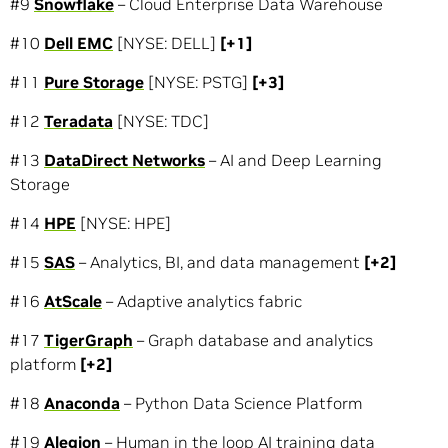
#9
Snowflake
– Cloud Enterprise Data Warehouse
#10
Dell EMC
[NYSE: DELL]
[+1]
#11
Pure Storage
[NYSE: PSTG]
[+3]
#12
Teradata
[NYSE: TDC]
#13
DataDirect Networks
– AI and Deep Learning
Storage
#14
HPE
[NYSE: HPE]
#15
SAS
– Analytics, BI, and data management
[+2]
#16
AtScale
– Adaptive analytics fabric
#17
TigerGraph
– Graph database and analytics
platform
[+2]
#18
Anaconda
– Python Data Science Platform
#19
Alegion
– Human in the loop AI training data