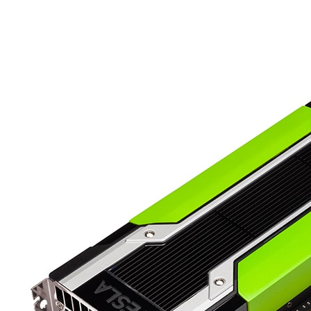
Share
我們的 Tesla 加速運算平台再次協助參
同時，GPU 技術也協助另一支學生隊伍在
GPU
再次協助中國清華大學摘金
GPU 技術連續第三年在全球最大的超級電腦競
Supercomputer Challenge）裡，協
今年有來自世界各地的152支隊伍參加，