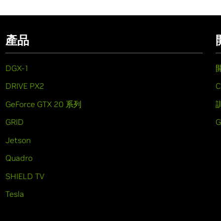
產品
DGX-1
DRIVE PX2
C
GeForce GTX 20 系列
GRID
Jetson
Quadro
SHIELD TV
Tesla