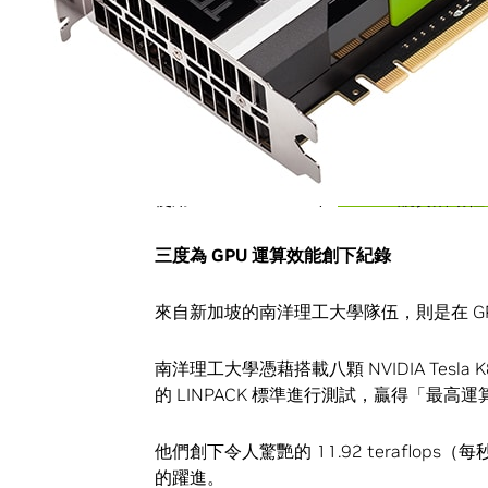
日前在中國太原舉行的 ASC15 活動，
的科學應用程式，像是 NAMD、PALABOS 及
中國清華大學在旗艦級 Tesla 加速運算平台
下最高分。
使用 Tesla K20 GPU 在
ASC13 競賽活動
三度為
GPU
運算效能創下紀錄
來自新加坡的南洋理工大學隊伍，則是在 G
南洋理工大學憑藉搭載八顆 NVIDIA Tesl
的 LINPACK 標準進行測試，贏得「最高
他們創下令人驚艷的 11.92 teraflops
的躍進。