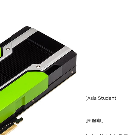
賽隊伍在大型國際學生超級電腦競賽裡奪冠。
超級電腦業界頂尖效能標準方面創下紀錄。
賽活動「亞洲學生超級計算機競賽」（Asia Student
助參賽隊伍奪冠。
16支隊伍晉級決賽。這場競賽每年在亞洲地區舉辦。