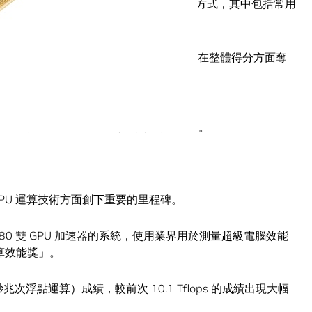
採取在七項應用程式測試標準上一對一較勁的方式，其中包括常用
 WRF-CHEM。
、Tesla K80 GPU 加速器的加持下，一舉在整體得分方面奪
裡奪冠
的清華大學，在本次活動裡再度奪金。
PU 運算技術方面創下重要的里程碑。
a K80 雙 GPU 加速器的系統，使用業界用於測量超級電腦效能
運算效能獎」。
（每秒兆次浮點運算）成績，較前次 10.1 Tflops 的成績出現大幅