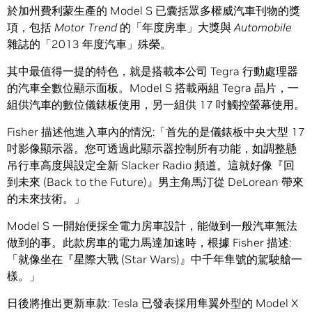
於加州費利蒙生產的 Model S 已囊括眾多權威汽車刊物的獎
項，包括
Motor Trend
的「年度房車」大獎與
Automobile
雜誌的「2013 年度汽車」殊榮。
其中最值得一提的特色，就是搭載本公司 Tegra 行動處理器
的汽車全數位顯示面板。Model S 搭載兩組 Tegra 晶片，一
組供汽車的數位儀錶板使用，另一組供 17 吋觸控螢幕使用。
Fisher 描述他進入車內的情況:「首先的是儀錶板中央大型 17
吋影像顯示器。您可透過此顯示器控制所有功能，如調整懸
吊行車高度與設定全新 Slacker Radio 頻道。這就好像『回
到未來 (Back to the Future)』男主角馬汀從 DeLorean 帶來
的未來技術。」
Model S 一開始便採全電力房車設計，能做到一般汽車無法
做到的事。此款房車的電力馬達加速時，根據 Fisher 描述:
「就像坐在『星際大戰 (Star Wars)』中千年隼號的駕駛艙一
樣。」
日後將推出更新車款: Tesla 已發表採用隼翼外型的 Model X