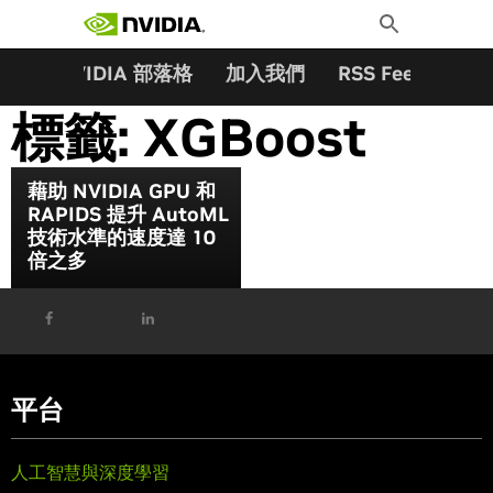
搜尋關鍵字:
Skip
Toggle
to
Search
content
夥伴
NVIDIA 部落格
加入我們
RSS Feeds
訂
標籤:
XGBoost
藉助 NVIDIA GPU 和
RAPIDS 提升 AutoML
技術水準的速度達 10
倍之多
平台
人工智慧與深度學習