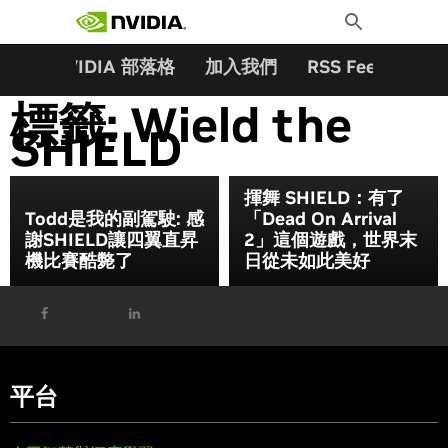
搜尋關鍵字:
Skip
Toggle
to
Search
content
夥伴
NVIDIA 部落格
加入我們
RSS Feeds
訂
標籤:
Wield the
SHIELD
揮舞 SHIELD：有了
Todd是我的副駕駛: 感
「Dead On Arrival
謝SHIELD讓四翼直昇
2」這個遊戲，世界末
機比賽酷斃了
日從未如此美好
平台